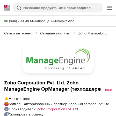
Softline
Поиск
Ме
8 (800) 200-08-60
Запрос цены
Инферит
Блог
Сеть и интернет
Сетевые утилиты
Zoho ManageEngine OpManager
Zoho Corporation Pvt. Ltd. Zoho
ManageEngine OpManager (техподдержка
еще
лицензии Essential на 3 года), 250 Devices
Нет отзывов
Pack
Softline - Авторизованный партнер Zoho Corporation Pvt. Ltd.
Производитель:
Zoho Corporation Pvt. Ltd.
Скопировать ссылку