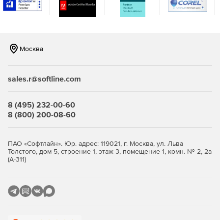
IBM AIX.
Мониторинг виртуализации сервера, поддержка
гипервизоров VMware и Hyper-V. Отслеживание более
10 показателей эффективности.
Москва
Мониторинг важных сервисов и приложений
Microsoft, а именно Exchange, Active Directory, Microsoft
sales.r@softline.com
SQL.
Мониторинг серверов на предмет нагрузки на
8 (495) 232-00-60
центральный процессор, память и жесткий диск,
8 (800) 200-08-60
сервисов, служб Windows, процессов,
пользовательских сценариев, URL (HTTP/HTTPS),
файлов и папок.
ПАО «Софтлайн». Юр. адрес: 119021, г. Москва, ул. Льва
Толстого, дом 5, строение 1, этаж 3, помещение 1, комн. № 2, 2а
(А-311)
Мгновенное решение проблем и устранение неполадок:
Использование разнообразных инструментов
сетевого мониторинга, генерация графиков
статистики в реальном времени, удаленное