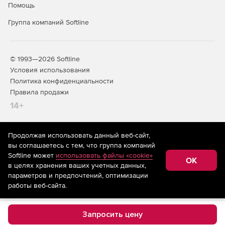
Создание отчетов об уровне оказания услуг.
Помощь
Группа компаний Softline
© 1993—2026 Softline
Условия использования
Политика конфиденциальности
Правила продажи
14+
Продолжая использовать данный веб-сайт,
На информационном ресурсе store.softline.ru применяются
вы соглашаетесь с тем, что группа компаний
рекомендательные технологии
(информационные технологии
Softline может
использовать файлы «cookie»
предоставления информации на основе сбора,
OK
в целях хранения ваших учетных данных,
систематизации и анализа сведений, относящихся к
предпочтениям пользователей сети «Интернет»,
параметров и предпочтений, оптимизации
находящихся на территории Российской Федерации)
работы веб-сайта.
Запросить цену