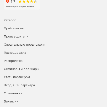
подключение к серверам и браузеру.
Управление рутинными задачами IT-менеджмента и
устранение неполадок первого уровня с помощью
Каталог
автоматизации бизнес-процессов.
Прайс-листы
Автоматизация исправления неполадок; запуск
сценариев самовосстановления и установка патчей.
Производители
Интеграция со службой HelpDesk для
Специальные предложения
автоматического создания билетов-заявок.
Техподдержка
Распродажа
Генерация отчетов:
Семинары и вебинары
Доступ к более 100 шаблонам отчетов для просмотра
Стать партнером
тенденций производительности, использования и
пропускной способности сети.
Вход в ЛК партнера
Отправка отчетов по электронной почте, сохранение
О компании
в форматы XLS, PDF и HTML.
Вакансии