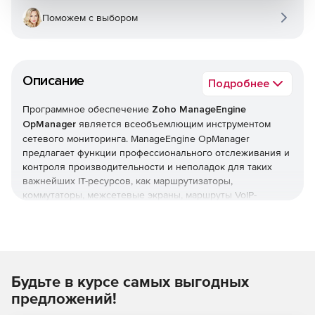
Поможем с выбором
Описание
Подробнее
Программное обеспечение
Zoho ManageEngine
OpManager
является всеобъемлющим инструментом
сетевого мониторинга. ManageEngine OpManager
предлагает функции профессионального отслеживания и
контроля производительности и неполадок для таких
важнейших IT-ресурсов, как маршрутизаторы,
коммутаторы, межсетевые экраны, маршруты VoIP-
вызовов, физические и виртуальные серверы,
контроллеры доменов и другое оборудование IT-
инфраструктуры. ManageEngine OpManager сочетает в
себе простой в использовании интерфейс, который
позволяет быстро устанавливать продукт и реализовать
Будьте в курсе самых выгодных
организационные политики мониторинга в оперативном
режиме и на нескольких устройствах.
предложений!
Мониторинг производительности сети: