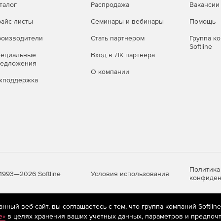
талог
Распродажа
Вакансии
айс-листы
Семинары и вебинары
Помощь
оизводители
Стать партнером
Группа к
Softline
пециальные
Вход в ЛК партнера
редложения
О компании
хподдержка
Политика
Условия использования
1993—2026 Softline
конфиден
ный веб-сайт, вы соглашаетесь с тем, что группа компаний Softlin
яются
рекомендательные технологии
(информационные технологии п
e»
в целях хранения ваших учетных данных, параметров и предпочт
предпочтениям пользователей сети «Интернет», находящихся на те