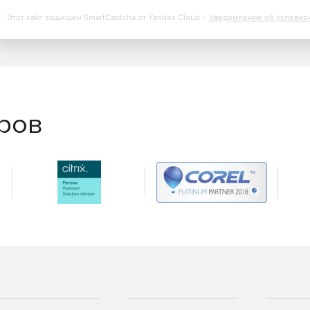
Этот сайт защищен SmartCaptcha от Yandex Cloud -
Уведомление об условия
нта и устранение неполадок первого уровня с
ск сценариев самовосстановления и установка патчей.
тического создания билетов-заявок.
еров
росмотра тенденций производительности,
ти.
ранение в форматы XLS, PDF и HTML.