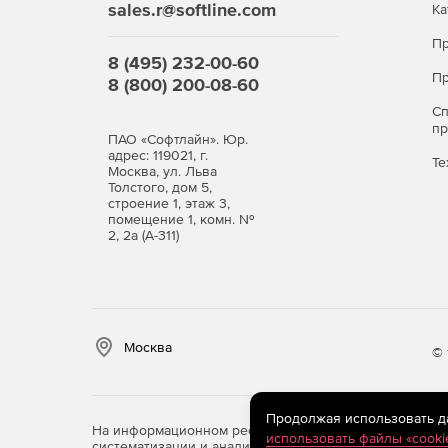
sales.r@softline.com
Ка
Пр
8 (495) 232-00-60
Пр
8 (800) 200-08-60
С
п
ПАО «Софтлайн». Юр.
адрес: 119021, г.
Те
Москва, ул. Льва
Толстого, дом 5,
строение 1, этаж 3,
помещение 1, комн. №
2, 2а (А-311)
Москва
© 
Продолжая использовать дан
На информационном ресурсе store.softline.ru примен
использовать файлы «cooki
систематизации и анализа сведений, относящихся к 