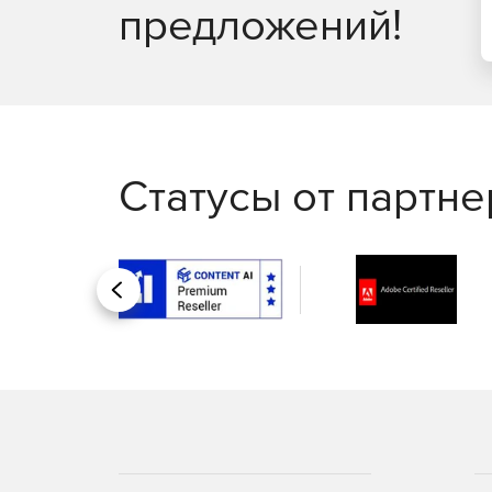
предложений!
Управление рутинными задачами IT-менеджме
помощью автоматизации бизнес-процессов.
Автоматизация исправления неполадок; запу
Интеграция со службой HelpDesk для автома
Статусы от партн
Генерация отчетов:
Доступ к более 100 шаблонам отчетов для п
Назад
использования и пропускной способности се
Отправка отчетов по электронной почте, сох
Создание отчетов об уровне оказания услуг.