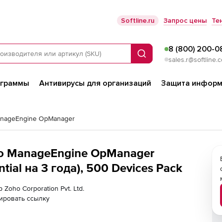
Softline.ru
Запрос цены
Те
8 (800) 200-0
Поиск
sales.r@softline.
ограммы
Антивирусы для организаций
Защита информ
nageEngine OpManager
oho ManageEngine OpManager
ial на 3 года), 500 Devices Pack
 Zoho Corporation Pvt. Ltd.
ировать ссылку