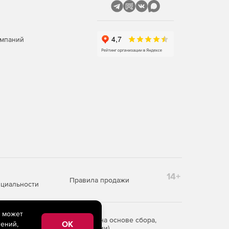
омпаний
14+
Правила продажи
циальности
e может
редоставления информации на основе сбора,
OK
ений,
рритории Российской Федерации)