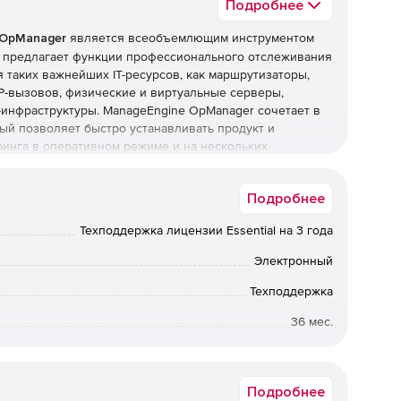
Подробнее
 OpManager
является всеобъемлющим инструментом
r предлагает функции профессионального отслеживания
 таких важнейших IT-ресурсов, как маршрутизаторы,
P-вызовов, физические и виртуальные серверы,
-инфраструктуры. ManageEngine OpManager сочетает в
ый позволяет быстро устанавливать продукт и
инга в оперативном режиме и на нескольких
Подробнее
 устройств, анализ использования трафика и
Техподдержка лицензии Essential на 3 года
в, коммутаторов, межсетевых экранов, WAN-
Электронный
Техподдержка
х Cisco.
36 мес.
ля анализа трафика, Cisco IP SLA для мониторинга
я топологии сетей L2⁄ L3, мониторинг
Коммерческая
а системного журнала и ловушек SNMP.
Подробнее