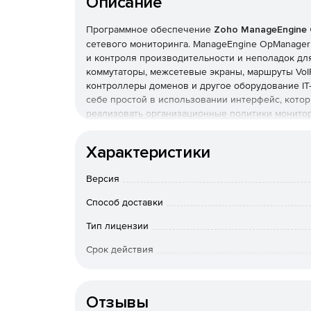
Описание
Программное обеспечение
Zoho ManageEngine
сетевого мониторинга. ManageEngine OpManage
и контроля производительности и неполадок для
коммутаторы, межсетевые экраны, маршруты VoI
контроллеры доменов и другое оборудование IT
себе простой в использовании интерфейс, котор
реализовать организационные политики монитор
устройствах.
Мониторинг производительности сети:
Характеристики
Отслеживание быстродействия и доступности
Версия
управление конфигурациями маршрутизаторо
ускорителей, точек беспроводного доступа.
Способ доставки
Тип лицензии
Гранулированное отображение данных о сетя
Срок действия
Использование Cisco NetFlow, NBAR, CBQoS д
глобальных сетей и VoIP, CDP для отображени
Тип организации
производительности на базе SNMP, обработк
Отзывы