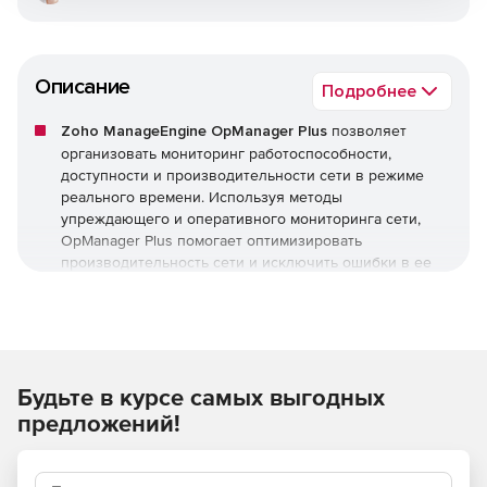
Описание
Подробнее
Zoho ManageEngine OpManager Plus
позволяет
организовать мониторинг работоспособности,
доступности и производительности сети в режиме
реального времени. Используя методы
упреждающего и оперативного мониторинга сети,
OpManager Plus помогает оптимизировать
производительность сети и исключить ошибки в ее
работе.
Zoho ManageEngine OpManager Plus обеспечивает
мониторинг критически важных показателей
работоспособности, доступности сети и устройств, а
Будьте в курсе самых выгодных
также их состояния, включая следующее:
предложений!
Потери пакетов.
Время ответа.