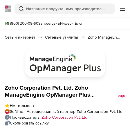
Softline
Поиск
Ме
8 (800) 200-08-60
Запрос цены
Инферит
Блог
Сеть и интернет
Сетевые утилиты
Zoho ManageEngine OpManager Plus
Zoho Corporation Pvt. Ltd. Zoho
ManageEngine OpManager Plus
еще
(техподдержка Perpetual Model Annual на 1
Нет отзывов
год), fee for Siebel Monitor Add-on APM
Softline - Авторизованный партнер Zoho Corporation Pvt. Ltd.
Plugin
Производитель:
Zoho Corporation Pvt. Ltd.
Скопировать ссылку