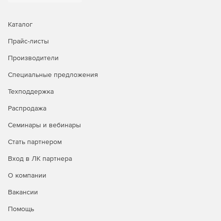
Встроенные инструменты для поиска и устранения
Каталог
неполадок в работе сети.
Прайс-листы
Встроенные инструменты для поиска и устранения
неполадок на первом и втором уровнях сети:
Производители
Специальные предложения
Проверка связи по протоколу ICMP: доступность —
это первое, что следует проверять при сбое
Техподдержка
устройства, поэтому инструмент для проверки связи
позволяет определить, доступно ли устройство, а
Распродажа
также узнать время ответа от него.
Семинары и вебинары
Трассировка маршрута: инструмент трассировки
Стать партнером
маршрута позволяет узнать, является ли причиной
недоступности устройства ошибка в пути к нему, а
Вход в ЛК партнера
также определить точное место, где связь с ним была
прервана. Трассировка маршрута от OpManager до
О компании
устройства назначения, проверка количества
Вакансии
прыжков до отслеживаемого устройства, а также
определение точного места задержки или простоя.
Помощь