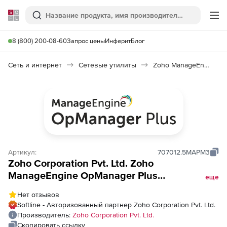
Softline
Поиск
Ме
8 (800) 200-08-60
Запрос цены
Инферит
Блог
Сеть и интернет
Сетевые утилиты
Zoho ManageEngine OpManager Plus
Артикул:
707012.5MAPM3
Zoho Corporation Pvt. Ltd. Zoho
ManageEngine OpManager Plus
еще
(техподдержка Perpetual Model Annual на 1
Нет отзывов
год), fee for APM Insight Node.js Agent Add-
Softline - Авторизованный партнер Zoho Corporation Pvt. Ltd.
on APM Plugin
Производитель:
Zoho Corporation Pvt. Ltd.
Скопировать ссылку