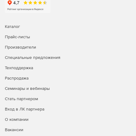
Анализ отчетов об исторических трендах для
эффективного планирования мощностей.
Встроенные инструменты для поиска и устранения
Каталог
неполадок в работе сети.
Прайс-листы
Встроенные инструменты для поиска и устранения
неполадок на первом и втором уровнях сети:
Производители
Специальные предложения
Проверка связи по протоколу ICMP: доступность —
это первое, что следует проверять при сбое
Техподдержка
устройства, поэтому инструмент для проверки связи
позволяет определить, доступно ли устройство, а
Распродажа
также узнать время ответа от него.
Семинары и вебинары
Трассировка маршрута: инструмент трассировки
Стать партнером
маршрута позволяет узнать, является ли причиной
недоступности устройства ошибка в пути к нему, а
Вход в ЛК партнера
также определить точное место, где связь с ним была
прервана. Трассировка маршрута от OpManager до
О компании
устройства назначения, проверка количества
Вакансии
прыжков до отслеживаемого устройства, а также