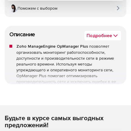
Поможем с выбором
Описание
Подробнее
Zoho ManageEngine OpManager Plus
позволяет
организовать мониторинг работоспособности,
доступности и производительности сети в режиме
реального времени. Используя методы
упреждающего и оперативного мониторинга сети,
OpManager Plus помогает оптимизировать
производительность сети и исключить ошибки в ее
работе.
Zoho ManageEngine OpManager Plus обеспечивает
мониторинг критически важных показателей
работоспособности, доступности сети и устройств, а
Будьте в курсе самых выгодных
также их состояния, включая следующее:
предложений!
Потери пакетов.