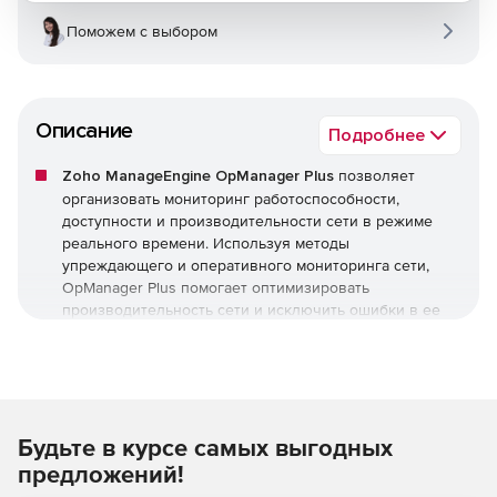
Поможем с выбором
Описание
Подробнее
Zoho ManageEngine OpManager Plus
позволяет
организовать мониторинг работоспособности,
доступности и производительности сети в режиме
реального времени. Используя методы
упреждающего и оперативного мониторинга сети,
OpManager Plus помогает оптимизировать
производительность сети и исключить ошибки в ее
работе.
Zoho ManageEngine OpManager Plus обеспечивает
мониторинг критически важных показателей
работоспособности, доступности сети и устройств, а
Будьте в курсе самых выгодных
также их состояния, включая следующее:
предложений!
Потери пакетов.