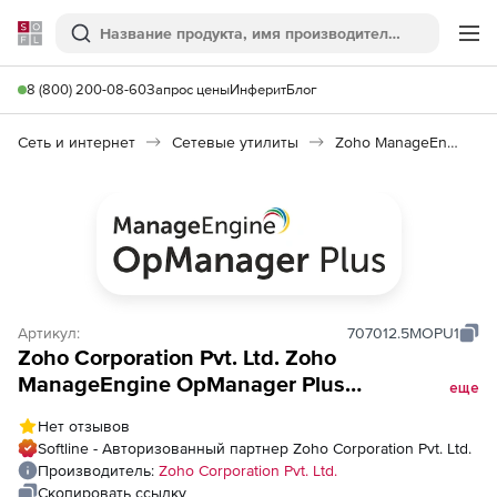
Softline
Поиск
Ме
8 (800) 200-08-60
Запрос цены
Инферит
Блог
Сеть и интернет
Сетевые утилиты
Zoho ManageEngine OpManager Plus
Артикул:
707012.5MOPU1
Zoho Corporation Pvt. Ltd. Zoho
ManageEngine OpManager Plus
еще
(техподдержка Perpetual Model Annual на 1
Нет отзывов
год), fee for Every additional 250 ports in
Softline - Авторизованный партнер Zoho Corporation Pvt. Ltd.
Switch Port Mapper (SPM)
Производитель:
Zoho Corporation Pvt. Ltd.
Скопировать ссылку