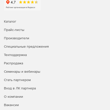
Анализ отчетов об исторических трендах для
эффективного планирования мощностей.
Встроенные инструменты для поиска и устранения
Каталог
неполадок в работе сети.
Прайс-листы
Встроенные инструменты для поиска и устранения
неполадок на первом и втором уровнях сети:
Производители
Специальные предложения
Проверка связи по протоколу ICMP: доступность —
это первое, что следует проверять при сбое
Техподдержка
устройства, поэтому инструмент для проверки связи
позволяет определить, доступно ли устройство, а
Распродажа
также узнать время ответа от него.
Семинары и вебинары
Трассировка маршрута: инструмент трассировки
Стать партнером
маршрута позволяет узнать, является ли причиной
недоступности устройства ошибка в пути к нему, а
Вход в ЛК партнера
также определить точное место, где связь с ним была
прервана. Трассировка маршрута от OpManager до
О компании
устройства назначения, проверка количества
Вакансии
прыжков до отслеживаемого устройства, а также