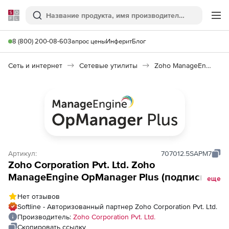
Softline
Поиск
Ме
8 (800) 200-08-60
Запрос цены
Инферит
Блог
Сеть и интернет
Сетевые утилиты
Zoho ManageEngine OpManager Plus
Артикул:
707012.5SAPM7
Zoho Corporation Pvt. Ltd. Zoho
ManageEngine OpManager Plus (подписка
еще
Model Annual), fee for iSeries/AS 400 Add-on
Нет отзывов
APM Plugin
Softline - Авторизованный партнер Zoho Corporation Pvt. Ltd.
Производитель:
Zoho Corporation Pvt. Ltd.
Скопировать ссылку