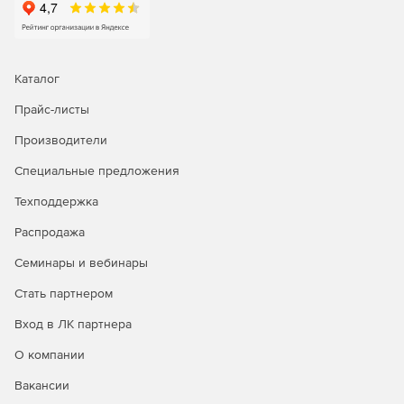
Анализ отчетов об исторических трендах для
эффективного планирования мощностей.
Встроенные инструменты для поиска и устранения
Каталог
неполадок в работе сети.
Прайс-листы
Встроенные инструменты для поиска и устранения
неполадок на первом и втором уровнях сети:
Производители
Специальные предложения
Проверка связи по протоколу ICMP: доступность —
это первое, что следует проверять при сбое
Техподдержка
устройства, поэтому инструмент для проверки связи
позволяет определить, доступно ли устройство, а
Распродажа
также узнать время ответа от него.
Семинары и вебинары
Трассировка маршрута: инструмент трассировки
Стать партнером
маршрута позволяет узнать, является ли причиной
недоступности устройства ошибка в пути к нему, а
Вход в ЛК партнера
также определить точное место, где связь с ним была
прервана. Трассировка маршрута от OpManager до
О компании
устройства назначения, проверка количества
Вакансии
прыжков до отслеживаемого устройства, а также