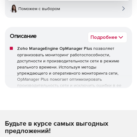
Поможем с выбором
Описание
Подробнее
Zoho ManageEngine OpManager Plus
позволяет
организовать мониторинг работоспособности,
доступности и производительности сети в режиме
реального времени. Используя методы
упреждающего и оперативного мониторинга сети,
OpManager Plus помогает оптимизировать
производительность сети и исключить ошибки в ее
работе.
Zoho ManageEngine OpManager Plus обеспечивает
мониторинг критически важных показателей
работоспособности, доступности сети и устройств, а
Будьте в курсе самых выгодных
также их состояния, включая следующее:
предложений!
Потери пакетов.