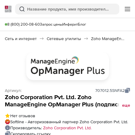
Softline
Поиск
Ме
8 (800) 200-08-60
Запрос цены
Инферит
Блог
Сеть и интернет
Сетевые утилиты
Zoho ManageEngine OpManager Plus
Артикул:
707012.5SNFA2
Zoho Corporation Pvt. Ltd. Zoho
ManageEngine OpManager Plus (подписка
еще
Model Annual), fee for 25 Flow Interfaces
Нет отзывов
Softline - Авторизованный партнер Zoho Corporation Pvt. Ltd.
Производитель:
Zoho Corporation Pvt. Ltd.
Скопировать ссылку