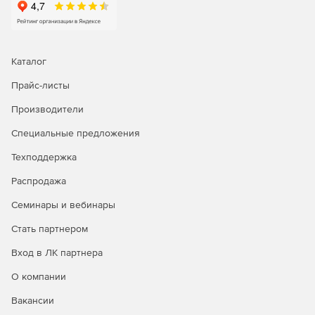
Анализ отчетов об исторических трендах для
эффективного планирования мощностей.
Встроенные инструменты для поиска и устранения
Каталог
неполадок в работе сети.
Прайс-листы
Встроенные инструменты для поиска и устранения
неполадок на первом и втором уровнях сети:
Производители
Специальные предложения
Проверка связи по протоколу ICMP: доступность —
это первое, что следует проверять при сбое
Техподдержка
устройства, поэтому инструмент для проверки связи
позволяет определить, доступно ли устройство, а
Распродажа
также узнать время ответа от него.
Семинары и вебинары
Трассировка маршрута: инструмент трассировки
Стать партнером
маршрута позволяет узнать, является ли причиной
недоступности устройства ошибка в пути к нему, а
Вход в ЛК партнера
также определить точное место, где связь с ним была
прервана. Трассировка маршрута от OpManager до
О компании
устройства назначения, проверка количества
Вакансии
прыжков до отслеживаемого устройства, а также