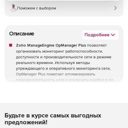
Поможем с выбором
Описание
Подробнее
Zoho ManageEngine OpManager Plus
позволяет
организовать мониторинг работоспособности,
доступности и производительности сети в режиме
реального времени. Используя методы
упреждающего и оперативного мониторинга сети,
OpManager Plus помогает оптимизировать
производительность сети и исключить ошибки в ее
работе.
Zoho ManageEngine OpManager Plus обеспечивает
мониторинг критически важных показателей
работоспособности, доступности сети и устройств, а
Будьте в курсе самых выгодных
также их состояния, включая следующее:
предложений!
Потери пакетов.