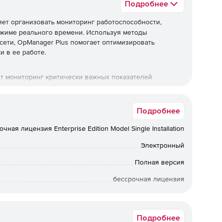
Подробнее
ет организовать мониторинг работоспособности,
ежиме реального времени. Используя методы
ети, OpManager Plus помогает оптимизировать
и в ее работе.
т мониторинг критически важных показателей
в, а также их состояния, включая следующее:
Подробнее
чная лицензия Enterprise Edition Model Single Installation
Электронный
Полная версия
бессрочная лицензия
Коммерческая
Подробнее