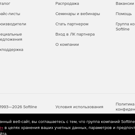
ам в сети, включая сведения о MAC-адресах, IP-адресах
талог
Распродажа
Вакансии
ммутатору.
айс-листы
Семинары и вебинары
Помощь
 браузер MIB, обеспечивающий загрузку и обзор MIB, а
оизводители
Стать партнером
Группа к
 с протоколом SNMP.
Softline
пециальные
Вход в ЛК партнера
редложения
установления подключений интерфейса командной
О компании
полезен при поиске и устранении неполадок, поскольку
хподдержка
 процессы и мгновенно выполнять команды CLI.
Политика
Условия использования
1993—2026 Softline
конфиден
ный веб-сайт, вы соглашаетесь с тем, что группа компаний Softlin
e»
в целях хранения ваших учетных данных, параметров и предпочт
яются
рекомендательные технологии
(информационные технологии п
йта.