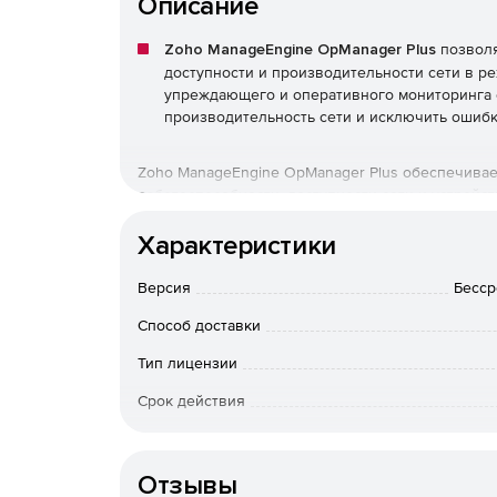
Описание
Zoho ManageEngine OpManager Plus
позволя
доступности и производительности сети в р
упреждающего и оперативного мониторинга с
производительность сети и исключить ошибк
Zoho ManageEngine OpManager Plus обеспечивае
работоспособности, доступности сети и устройст
Характеристики
Потери пакетов.
Версия
Время ответа.
Бессро
Способ доставки
Загрузка ЦП, использование памяти и диска.
Тип лицензии
Ошибки и отмены.
Срок действия
Сетевой трафик по протоколу SNMP.
Тип организации
Отзывы
Мониторинг оборудования