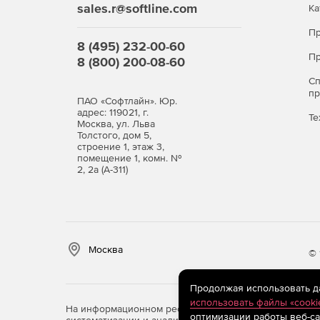
sales.r@softline.com
подключения портов устройства к коммутатор
Ка
и DNS-именах устройств, подключенных к ко
Пр
8 (495) 232-00-60
Браузер MIB SNMP: это полнофункциональный
Пр
8 (800) 200-08-60
также выполнение всех операций, связанных
С
п
Telnet/SSH: данный инструмент служит для 
ПАО «Софтлайн». Юр.
адрес: 119021, г.
строки (CLI) к устройствам Unix и Linux. Он 
Те
Москва, ул. Льва
позволяет перезапускать службы, завершать
Толстого, дом 5,
строение 1, этаж 3,
помещение 1, комн. №
2, 2а (А-311)
Москва
© 
Продолжая использовать дан
использовать файлы «cooki
На информационном ресурсе store.softline.ru примен
оптимизации работы веб-са