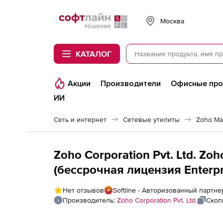
Softline
Москва
КАТАЛОГ
Акции
Производители
Офисные пр
ИИ
Сеть и интернет
Сетевые утилиты
Zoho Ma
Zoho Corporation Pvt. Ltd. Z
(бессрочная лицензия Enterpri
Installation), fee for 50 Milli
Нет отзывов
Softline - Авторизованный партнер
Производитель:
Zoho Corporation Pvt. Ltd.
Скоп