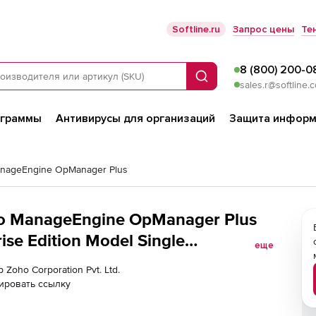
Softline.ru
Запрос цены
Те
8 (800) 200-0
Поиск
sales.r@softline.
ограммы
Антивирусы для организаций
Защита информ
nageEngine OpManager Plus
oho ManageEngine OpManager Plus
se Edition Model Single
еще
on Page Views per month APM Plugin
 Zoho Corporation Pvt. Ltd.
ировать ссылку