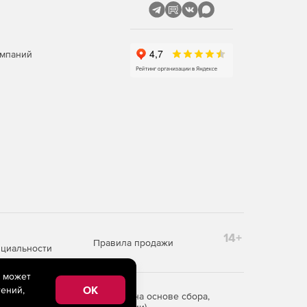
омпаний
14+
Правила продажи
циальности
e может
OK
ений,
редоставления информации на основе сбора,