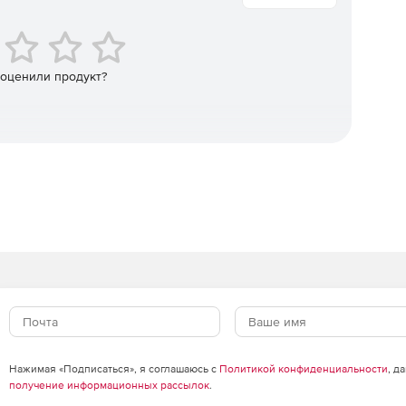
йств, таких как серверы, маршрутизаторы, коммутаторы
их задач:
 оценили продукт?
ю, вызванных ошибками в работе оборудования.
борудования, таких как питание, температура и
ование мощностей.
е OpManager Plus использует Cisco IPSLA. С его
, устранять простои в работе и диагностировать
в составе OpManager Plus позволяет решать следующие
ние плохих подключений.
Нажимая «Подписаться», я соглашаюсь с
Политикой конфиденциальности
, д
получение информационных рассылок
.
ращение MTTR с помощью доступности подключений и