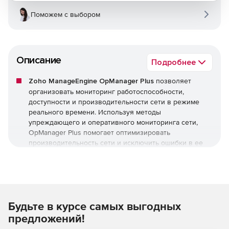
Поможем с выбором
Описание
Подробнее
Zoho ManageEngine OpManager Plus
позволяет
организовать мониторинг работоспособности,
доступности и производительности сети в режиме
реального времени. Используя методы
упреждающего и оперативного мониторинга сети,
OpManager Plus помогает оптимизировать
производительность сети и исключить ошибки в ее
работе.
Zoho ManageEngine OpManager Plus обеспечивает
мониторинг критически важных показателей
работоспособности, доступности сети и устройств, а
Будьте в курсе самых выгодных
также их состояния, включая следующее:
предложений!
Потери пакетов.