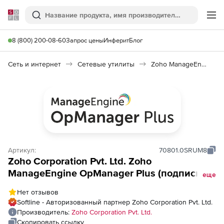
Softline
Поиск
Ме
8 (800) 200-08-60
Запрос цены
Инферит
Блог
Сеть и интернет
Сетевые утилиты
Zoho ManageEngine OpManager Plus
Артикул:
70801.0SRUM8
Zoho Corporation Pvt. Ltd. Zoho
ManageEngine OpManager Plus (подписка
еще
Enterprise Edition Model Annual), fee for 5
Нет отзывов
Million Page Views per month APM Plugin
Softline - Авторизованный партнер Zoho Corporation Pvt. Ltd.
Производитель:
Zoho Corporation Pvt. Ltd.
Скопировать ссылку