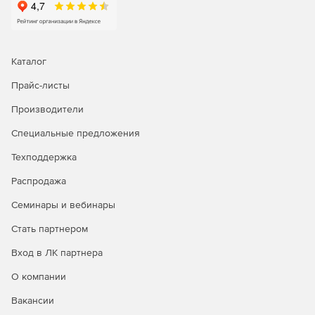
Анализ отчетов об исторических трендах для
эффективного планирования мощностей.
Встроенные инструменты для поиска и устранения
Каталог
неполадок в работе сети.
Прайс-листы
Встроенные инструменты для поиска и устранения
неполадок на первом и втором уровнях сети:
Производители
Специальные предложения
Проверка связи по протоколу ICMP: доступность —
это первое, что следует проверять при сбое
Техподдержка
устройства, поэтому инструмент для проверки связи
позволяет определить, доступно ли устройство, а
Распродажа
также узнать время ответа от него.
Семинары и вебинары
Трассировка маршрута: инструмент трассировки
Стать партнером
маршрута позволяет узнать, является ли причиной
недоступности устройства ошибка в пути к нему, а
Вход в ЛК партнера
также определить точное место, где связь с ним была
прервана. Трассировка маршрута от OpManager до
О компании
устройства назначения, проверка количества
Вакансии
прыжков до отслеживаемого устройства, а также