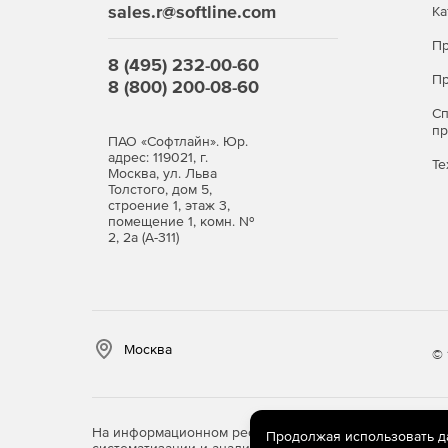
sales.r@softline.com
Ка
Пр
8 (495) 232-00-60
Пр
8 (800) 200-08-60
С
п
ПАО «Софтлайн». Юр.
адрес: 119021, г.
Те
Москва, ул. Льва
Толстого, дом 5,
строение 1, этаж 3,
помещение 1, комн. №
2, 2а (А-311)
Москва
© 
На информационном ресурсе store.softline.ru примен
Продолжая использовать дан