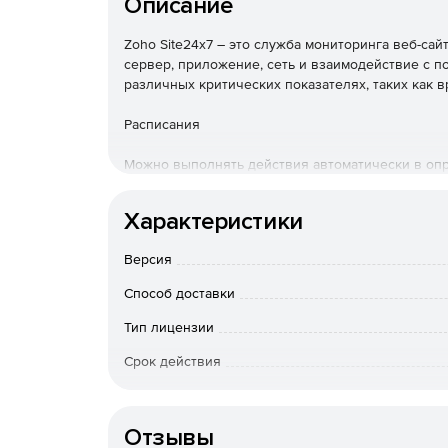
Описание
Zoho Site24x7 – это служба мониторинга веб-сай
сервер, приложение, сеть и взаимодействие с п
различных критических показателях, таких как вр
Расписания
Можно выполнять действия автоматически в оп
день каждой недели, месяца или года.
Характеристики
Решения
Версия
Включение ветки if / then, чтобы рабочие проц
от указанных пользователем условий.
Способ доставки
Задержки
Тип лицензии
Срок действия
Можно установить временные задержки между л
задерживать действия на часы, дни, недели или
Тип организации
Пользовательские функции
Отзывы