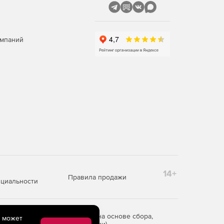
омпаний
14+
Правила продажи
циальности
редоставления информации на основе сбора,
e может