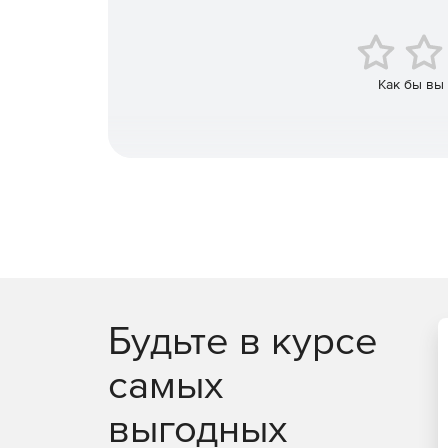
Возможность писать простые скриптовые функци
отправки электронных писем и т. д.
Как бы вы
Будьте в курсе
самых
выгодных