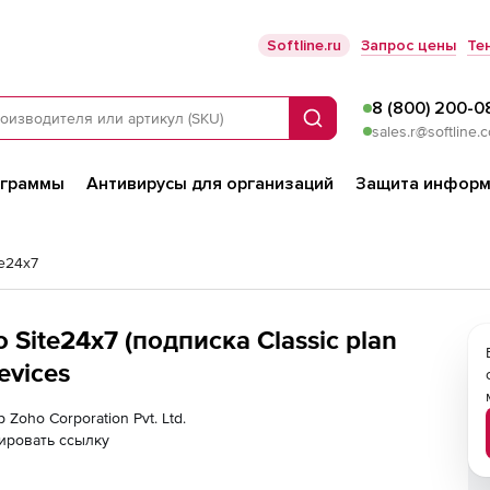
Softline.ru
Запрос цены
Те
8 (800) 200-0
Поиск
sales.r@softline.
ограммы
Антивирусы для организаций
Защита информ
te24x7
o Site24x7 (подписка Classic plan
evices
 Zoho Corporation Pvt. Ltd.
ировать ссылку