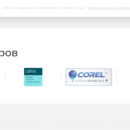
Этот сайт защищен SmartCaptcha от Yandex Cloud -
Уведомление об условия
еров