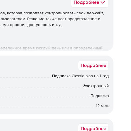
Подробнее
тов, которая позволяет контролировать свой веб-сайт,
ользователем. Решение также дает представление о
емя простоя, доступность и т. д.
ределенное время каждый день или в определенный
Подробнее
Подписка Classic plan на 1 год
ессы выполняли различные наборы задач в зависимости
Электронный
Подписка
12 мес.
юбыми двумя действиями в рабочем процессе, а также
 даже до определенной даты.
Коммерческая
Подробнее