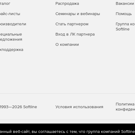
талог
Распродажа
Вакансии
айс-листы
Семинары и вебинары
Помощь
оизводители
Стать партнером
Группа к
Softline
пециальные
Вход в ЛК партнера
редложения
О компании
хподдержка
Политика
Условия использования
1993—2026 Softline
конфиден
яются
рекомендательные технологии
(информационные технологии п
ный веб-сайт, вы соглашаетесь с тем, что группа компаний Softlin