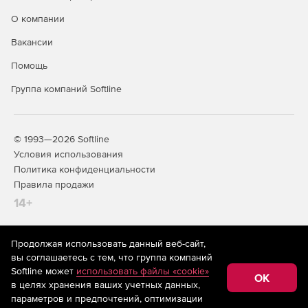
О компании
Вакансии
Помощь
Группа компаний Softline
© 1993—2026 Softline
Условия использования
Политика конфиденциальности
Правила продажи
14+
Продолжая использовать данный веб-сайт,
На информационном ресурсе store.softline.ru применяются
вы соглашаетесь с тем, что группа компаний
рекомендательные технологии
(информационные технологии
Softline может
использовать файлы «cookie»
предоставления информации на основе сбора,
OK
в целях хранения ваших учетных данных,
систематизации и анализа сведений, относящихся к
предпочтениям пользователей сети «Интернет»,
параметров и предпочтений, оптимизации
находящихся на территории Российской Федерации)