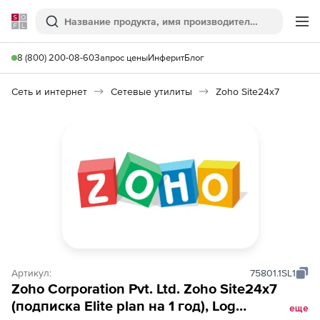
Softline
Поиск
Ме
8 (800) 200-08-60
Запрос цены
Инферит
Блог
Сеть и интернет
Сетевые утилиты
Zoho Site24x7
Артикул:
75801.1SL1
Zoho Corporation Pvt. Ltd. Zoho Site24x7
(подписка Elite plan на 1 год), Log
еще