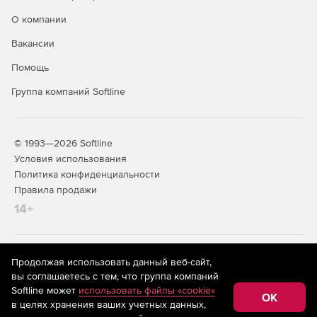
О компании
Вакансии
Помощь
Группа компаний Softline
© 1993—2026 Softline
Условия использования
Политика конфиденциальности
Правила продажи
14+
На информационном ресурсе store.softline.ru применяются
Продолжая использовать данный веб-сайт,
рекомендательные технологии
(информационные технологии
вы соглашаетесь с тем, что группа компаний
предоставления информации на основе сбора,
Softline может
использовать файлы «cookie»
систематизации и анализа сведений, относящихся к
OK
в целях хранения ваших учетных данных,
предпочтениям пользователей сети «Интернет»,
находящихся на территории Российской Федерации)