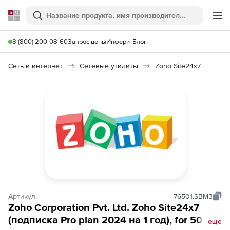
Softline
Поиск
Ме
8 (800) 200-08-60
Запрос цены
Инферит
Блог
Сеть и интернет
Сетевые утилиты
Zoho Site24x7
Артикул:
76501.SBM3
Zoho Corporation Pvt. Ltd. Zoho Site24x7
(подписка Pro plan 2024 на 1 год), for 500
еще