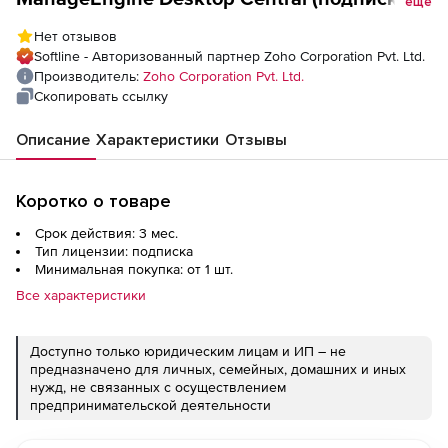
еще
AddonsModel Mobile Device Management
Нет отзывов
Standard Edition на 3 месяца), fee for 250
Softline - Авторизованный партнер Zoho Corporation Pvt. Ltd.
Mobile Devices
Производитель:
Zoho Corporation Pvt. Ltd.
Скопировать ссылку
Описание
Характеристики
Отзывы
Коротко о товаре
Срок действия: 3 мес.
Тип лицензии: подписка
Минимальная покупка: от 1 шт.
Все характеристики
Доступно только юридическим лицам и ИП – не
предназначено для личных, семейных, домашних и иных
нужд, не связанных с осуществлением
предпринимательской деятельности