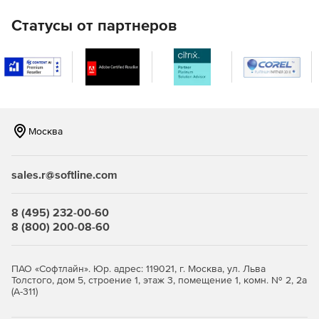
удаления программного обеспечения с помощью
встроенных шаблонов для создания пакетов программ.
Статусы от партнеров
Управление мобильными устройствами
Централизованные настройка и защита мобильных
устройств, а также управление ими с использованием
инструментов для управления мобильными устройствами.
Москва
Создание образов и развертывание ОС
Автоматическое создание образов и развертывание ОС
sales.r@softline.com
на компьютерах Windows, а также установка требуемых
драйверов и приложений с помощью такого
развертывания.
8 (495) 232-00-60
8 (800) 200-08-60
Управление активами
Управление ИТ-активами, контроль использования
ПАО «Софтлайн». Юр. адрес: 119021, г. Москва, ул. Льва
программных продуктов, управление лицензиями на ПО,
Толстого, дом 5, строение 1, этаж 3, помещение 1, комн. № 2, 2а
(А-311)
контроль запрещенного ПО и многое другое.