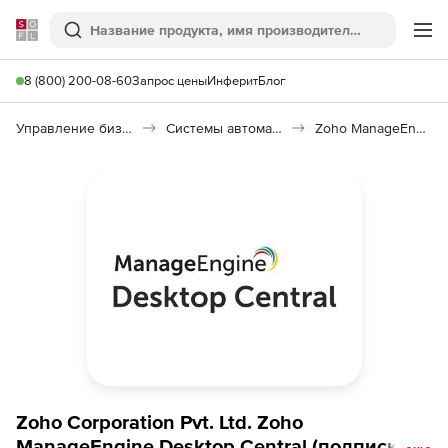
Softline
Поиск
Ме
8 (800) 200-08-60
Запрос цены
Инферит
Блог
Управление бизнесом, CRM/ERP
Системы автоматизации
Zoho ManageEngine Desktop Central
Zoho Corporation Pvt. Ltd. Zoho
ManageEngine Desktop Central (подписка