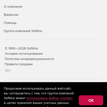
О компании
Более 25 предварительно настроенных конфигураций,
включая управление питанием, управление USB-
Вакансии
устройствами, политики безопасности и т. д.
Помощь
Группа компаний Softline
© 1993—2026 Softline
Условия использования
Политика конфиденциальности
Правила продажи
14+
На информационном ресурсе store.softline.ru применяются
Продолжая использовать данный веб-сайт,
рекомендательные технологии
(информационные технологии
вы соглашаетесь с тем, что группа компаний
предоставления информации на основе сбора,
Softline может
использовать файлы «cookie»
систематизации и анализа сведений, относящихся к
OK
в целях хранения ваших учетных данных,
предпочтениям пользователей сети «Интернет»,
находящихся на территории Российской Федерации)