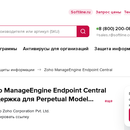
Softline.ru
Запрос цены
Те
8 (800) 200-0
Поиск
sales.r@softline.
ограммы
Антивирусы для организаций
Защита информ
ащиты информации
Zoho ManageEngine Endpoint Central
ho ManageEngine Endpoint Central
ержка для Perpetual Model
еще
e for 5000 Workstations
 Zoho Corporation Pvt. Ltd.
ировать ссылку