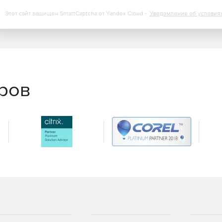
Этот сайт защищен SmartCaptcha от Yandex Cloud -
Уведомление об условия
еров