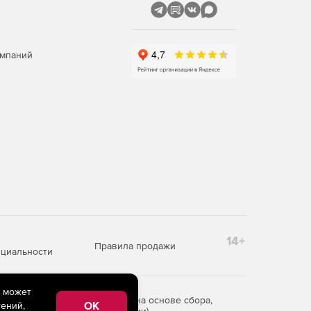
омпаний
14+
Правила продажи
циальности
e может
редоставления информации на основе сбора,
OK
ений,