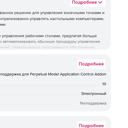
Подробнее
ованное решение для управления конечными точками и
ентрализованно управлять настольными компьютерами,
ами.
бу управления рабочими столами, предлагая больше
о автоматизировать обычные процедуры управления
влений, развертывание программного обеспечения,
ого,решение позволяет управлять активами и
ользования ПО, управлять использованием USB-
Подробнее
толы.
поддержка для Perpetual Model Application Control Addon
жные возможности управления, но также предлагает ряд
грамм-вымогателей, предотвращение потери данных,
10
ность браузера, управление уязвимостями и управление
Электронный
Техподдержка
Central поддерживает операционные системы Windows,
ми устройствами для развертывания профилей и
12 мес.
 учетных записей электронной почты и т. д. Программа
у приложений, использование камеры, браузер. Также
Подробнее
ступа, удаленную блокировку / очистку и т. д.