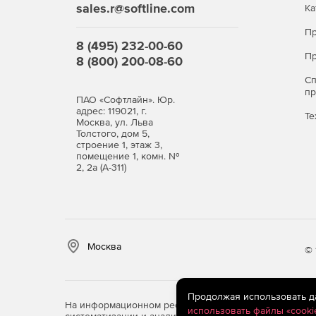
sales.r@softline.com
Ка
Пр
8 (495) 232-00-60
Пр
8 (800) 200-08-60
С
п
ПАО «Софтлайн». Юр.
адрес: 119021, г.
Те
Москва, ул. Льва
Толстого, дом 5,
строение 1, этаж 3,
помещение 1, комн. №
2, 2а (А-311)
Москва
© 
Продолжая использовать дан
На информационном ресурсе store.softline.ru примен
использовать файлы «cooki