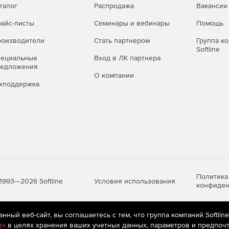
талог
Распродажа
Вакансии
айс-листы
Семинары и вебинары
Помощь
оизводители
Стать партнером
Группа к
Softline
пециальные
Вход в ЛК партнера
редложения
О компании
хподдержка
Политика
Условия использования
1993—2026 Softline
конфиден
ный веб-сайт, вы соглашаетесь с тем, что группа компаний Softlin
яются
рекомендательные технологии
(информационные технологии п
e»
в целях хранения ваших учетных данных, параметров и предпочт