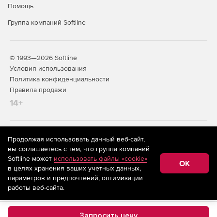
Помощь
Группа компаний Softline
© 1993—2026 Softline
Условия использования
Политика конфиденциальности
Правила продажи
14+
На информационном ресурсе store.softline.ru применяются
Продолжая использовать данный веб-сайт,
рекомендательные технологии
(информационные технологии
вы соглашаетесь с тем, что группа компаний
предоставления информации на основе сбора,
Softline может
использовать файлы «cookie»
систематизации и анализа сведений, относящихся к
OK
в целях хранения ваших учетных данных,
предпочтениям пользователей сети «Интернет»,
находящихся на территории Российской Федерации)
параметров и предпочтений, оптимизации
работы веб-сайта.
Запросить цену