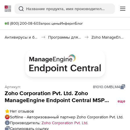
Softline
Поиск
Ме
8 (800) 200-08-60
Запрос цены
Инферит
Блог
Антивирусы и безопасность
Программы для защиты информации
Zoho ManageEngine Endpoint Central
Артикул:
81010.0MBLM4
Zoho Corporation Pvt. Ltd. Zoho
ManageEngine Endpoint Central MSP
еще
Addons (годовая техподдержка для
Нет отзывов
Perpetual Model BitLocker Addon), fee for
Softline - Авторизованный партнер Zoho Corporation Pvt. Ltd.
500 Workstations
Производитель:
Zoho Corporation Pvt. Ltd.
Скопировать ссылку