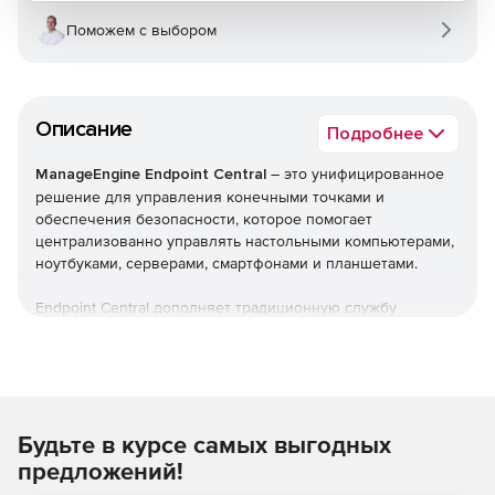
Поможем с выбором
Описание
Подробнее
ManageEngine Endpoint Central
– это унифицированное
решение для управления конечными точками и
обеспечения безопасности, которое помогает
централизованно управлять настольными компьютерами,
ноутбуками, серверами, смартфонами и планшетами.
Endpoint Central дополняет традиционную службу
управления рабочими столами, предлагая больше
возможностей и возможностей настройки. Можно
автоматизировать обычные процедуры управления
конечными точками, такие как установка исправлений,
развертывание программного обеспечения, создание
Будьте в курсе самых выгодных
образов и развертывание ОС. Кроме того,решение
позволяет управлять активами и лицензиями на ПО,
предложений!
отслеживать статистику использования ПО, управлять