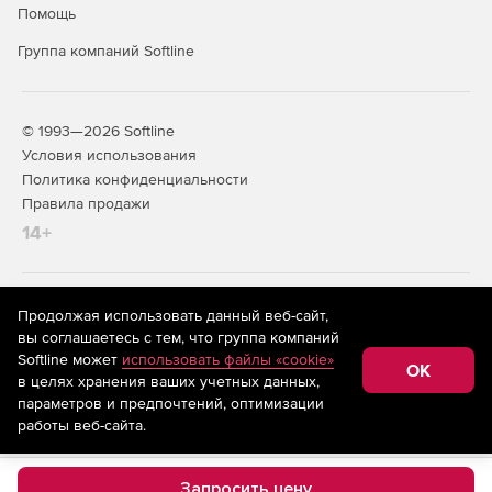
Помощь
Группа компаний Softline
© 1993—2026 Softline
Условия использования
Политика конфиденциальности
Правила продажи
14+
На информационном ресурсе store.softline.ru применяются
Продолжая использовать данный веб-сайт,
рекомендательные технологии
(информационные технологии
вы соглашаетесь с тем, что группа компаний
предоставления информации на основе сбора,
Softline может
использовать файлы «cookie»
систематизации и анализа сведений, относящихся к
OK
в целях хранения ваших учетных данных,
предпочтениям пользователей сети «Интернет»,
находящихся на территории Российской Федерации)
параметров и предпочтений, оптимизации
работы веб-сайта.
Запросить цену