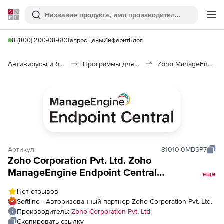
Softline
Поиск
Ме
8 (800) 200-08-60
Запрос цены
Инферит
Блог
Антивирусы и безопасность
Программы для защиты информации
Zoho ManageEngine Endpoint Central
Артикул:
81010.0MBSP7
Zoho Corporation Pvt. Ltd. Zoho
ManageEngine Endpoint Central
еще
(техподдержка MSP Addons Perpetual
Нет отзывов
Licensing Model Browser Security Annual),
Softline - Авторизованный партнер Zoho Corporation Pvt. Ltd.
fee for 5000 Computers and Single User
Производитель:
Zoho Corporation Pvt. Ltd.
License
Скопировать ссылку