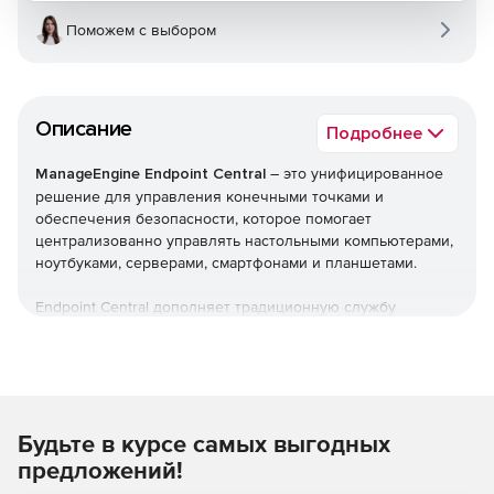
Поможем с выбором
Описание
Подробнее
ManageEngine Endpoint Central
– это унифицированное
решение для управления конечными точками и
обеспечения безопасности, которое помогает
централизованно управлять настольными компьютерами,
ноутбуками, серверами, смартфонами и планшетами.
Endpoint Central дополняет традиционную службу
управления рабочими столами, предлагая больше
возможностей и возможностей настройки. Можно
автоматизировать обычные процедуры управления
конечными точками, такие как установка исправлений,
развертывание программного обеспечения, создание
Будьте в курсе самых выгодных
образов и развертывание ОС. Кроме того,решение
позволяет управлять активами и лицензиями на ПО,
предложений!
отслеживать статистику использования ПО, управлять