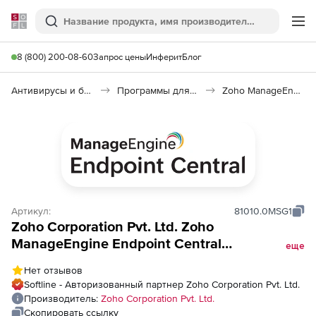
Softline
Поиск
Ме
8 (800) 200-08-60
Запрос цены
Инферит
Блог
Антивирусы и безопасность
Программы для защиты информации
Zoho ManageEngine Endpoint Central
Артикул:
81010.0MSG1
Zoho Corporation Pvt. Ltd. Zoho
ManageEngine Endpoint Central
еще
(техподдержка MSP Perpetual Licensing
Нет отзывов
Model Annual), fee for Secure Gateway
Softline - Авторизованный партнер Zoho Corporation Pvt. Ltd.
Server
Производитель:
Zoho Corporation Pvt. Ltd.
Скопировать ссылку