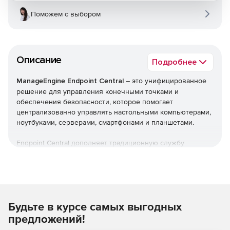
Поможем с выбором
Описание
Подробнее
ManageEngine Endpoint Central
– это унифицированное
решение для управления конечными точками и
обеспечения безопасности, которое помогает
централизованно управлять настольными компьютерами,
ноутбуками, серверами, смартфонами и планшетами.
Endpoint Central дополняет традиционную службу
управления рабочими столами, предлагая больше
возможностей и возможностей настройки. Можно
автоматизировать обычные процедуры управления
конечными точками, такие как установка исправлений,
развертывание программного обеспечения, создание
Будьте в курсе самых выгодных
образов и развертывание ОС. Кроме того,решение
позволяет управлять активами и лицензиями на ПО,
предложений!
отслеживать статистику использования ПО, управлять