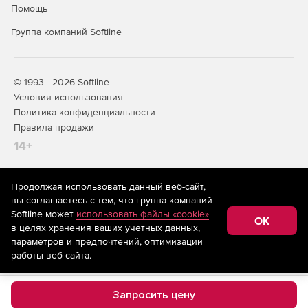
Помощь
Группа компаний Softline
© 1993—2026 Softline
Условия использования
Политика конфиденциальности
Правила продажи
14+
Продолжая использовать данный веб-сайт,
На информационном ресурсе store.softline.ru применяются
вы соглашаетесь с тем, что группа компаний
рекомендательные технологии
(информационные технологии
Softline может
использовать файлы «cookie»
предоставления информации на основе сбора,
OK
в целях хранения ваших учетных данных,
систематизации и анализа сведений, относящихся к
предпочтениям пользователей сети «Интернет»,
параметров и предпочтений, оптимизации
находящихся на территории Российской Федерации)
работы веб-сайта.
Запросить цену