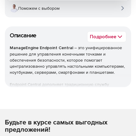
Поможем с выбором
Описание
Подробнее
ManageEngine Endpoint Central
– это унифицированное
решение для управления конечными точками и
обеспечения безопасности, которое помогает
централизованно управлять настольными компьютерами,
ноутбуками, серверами, смартфонами и планшетами.
Endpoint Central дополняет традиционную службу
управления рабочими столами, предлагая больше
возможностей и возможностей настройки. Можно
автоматизировать обычные процедуры управления
конечными точками, такие как установка исправлений,
развертывание программного обеспечения, создание
Будьте в курсе самых выгодных
образов и развертывание ОС. Кроме того,решение
позволяет управлять активами и лицензиями на ПО,
предложений!
отслеживать статистику использования ПО, управлять