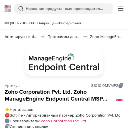
Softline
Поиск
Ме
8 (800) 200-08-60
Запрос цены
Инферит
Блог
Антивирусы и безопасность
Программы для защиты информации
Zoho ManageEngine Endpoint Central
Артикул:
81010.0MVMP2
Zoho Corporation Pvt. Ltd. Zoho
ManageEngine Endpoint Central MSP
еще
Addons (годовая техподдержка для
Нет отзывов
Perpetual Model Vulnerability Management
Softline - Авторизованный партнер Zoho Corporation Pvt. Ltd.
Addon), fee for 100 Computers
Производитель:
Zoho Corporation Pvt. Ltd.
Скопировать ссылку