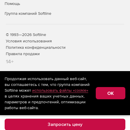
Помощь
Группа компаний Softline
© 1993—2026 Softline
Условия использования
Политика конфиденциальности
Правила продажи
14+
Продолжая использовать данный веб-сайт,
На информационном ресурсе store.softline.ru применяются
вы соглашаетесь с тем, что группа компаний
рекомендательные технологии
(информационные технологии
Softline может
использовать файлы «cookie»
предоставления информации на основе сбора,
OK
в целях хранения ваших учетных данных,
систематизации и анализа сведений, относящихся к
предпочтениям пользователей сети «Интернет»,
параметров и предпочтений, оптимизации
находящихся на территории Российской Федерации)
работы веб-сайта.
Запросить цену