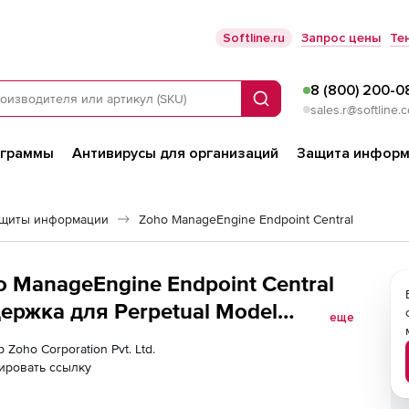
Softline.ru
Запрос цены
Те
8 (800) 200-0
Поиск
sales.r@softline.
ограммы
Антивирусы для организаций
Защита информ
ащиты информации
Zoho ManageEngine Endpoint Central
ho ManageEngine Endpoint Central
ержка для Perpetual Model
еще
n), fee for 5000 Computers
 Zoho Corporation Pvt. Ltd.
ировать ссылку