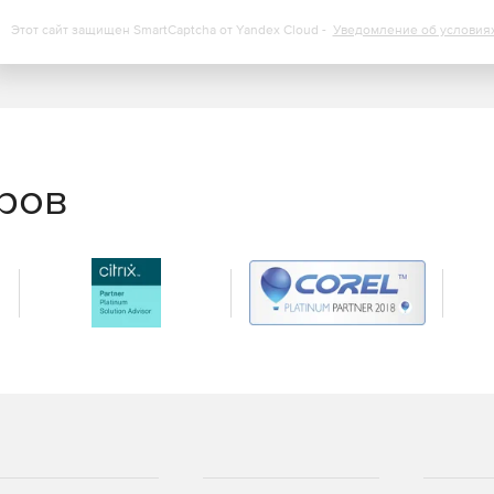
Этот сайт защищен SmartCaptcha от Yandex Cloud -
Уведомление об условия
еров