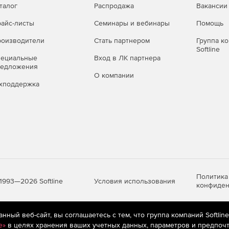
талог
Распродажа
Вакансии
айс-листы
Семинары и вебинары
Помощь
оизводители
Стать партнером
Группа к
Softline
пециальные
Вход в ЛК партнера
редложения
О компании
хподдержка
Политика
Условия использования
1993—2026 Softline
конфиден
ный веб-сайт, вы соглашаетесь с тем, что группа компаний Softlin
яются
рекомендательные технологии
(информационные технологии п
e»
в целях хранения ваших учетных данных, параметров и предпочт