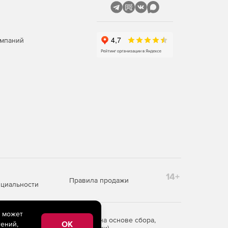
омпаний
14+
Правила продажи
циальности
e может
редоставления информации на основе сбора,
OK
ений,