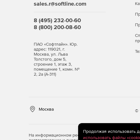
sales.r@softline.com
Ка
Пр
8 (495) 232-00-60
Пр
8 (800) 200-08-60
С
п
ПАО «Софтлайн». Юр.
адрес: 119021, г.
Те
Москва, ул. Льва
Толстого, дом 5,
строение 1, этаж 3,
помещение 1, комн. №
2, 2а (А-311)
Москва
© 
Продолжая использовать дан
На информационном ресурсе store.softline.ru примен
использовать файлы «cooki