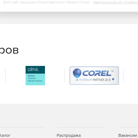
Этот сайт защищен SmartCaptcha от Yandex Cloud -
Уведомление об условия
еров
талог
Распродажа
Вакансии