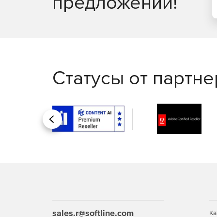
предложений!
Статусы от партн
Назад
sales.r@softline.com
Ка