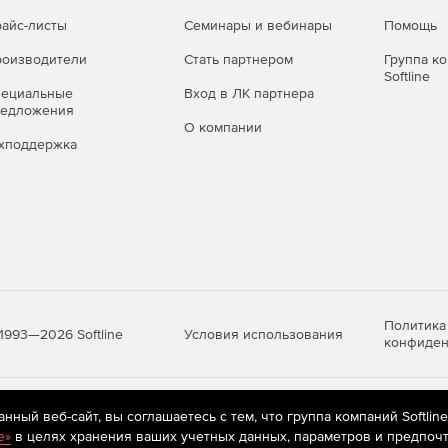
айс-листы
Семинары и вебинары
Помощь
оизводители
Стать партнером
Группа к
Softline
пециальные
Вход в ЛК партнера
редложения
О компании
хподдержка
Политика
Условия использования
1993—2026 Softline
конфиден
яются
рекомендательные технологии
(информационные технологии п
ный веб-сайт, вы соглашаетесь с тем, что группа компаний Softlin
предпочтениям пользователей сети «Интернет», находящихся на те
e»
в целях хранения ваших учетных данных, параметров и предпочт