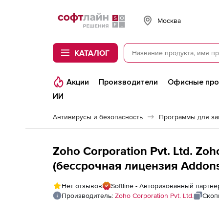
Softline
Москва
КАТАЛОГ
Акции
Производители
Офисные пр
ИИ
Антивирусы и безопасность
Программы для з
Zoho Corporation Pvt. Ltd. Zo
(бессрочная лицензия Addons 
Onboarding and Account Mainte
Нет отзывов
Softline - Авторизованный партнер
of COBAM
Производитель:
Zoho Corporation Pvt. Ltd.
Скоп