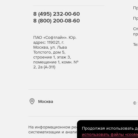
Пр
8 (495) 232-00-60
Пр
8 (800) 200-08-60
С
п
ПАО «Софтлайн». Юр.
адрес: 119021, г.
Те
Москва, ул. Льва
Толстого, дом 5,
строение 1, этаж 3,
помещение 1, комн. №
2, 2а (А-311)
Москва
© 
На информационном ресурсе store.softline.ru примен
Продолжая использовать дан
систематизации и анализа сведений, относящихся к 
использовать файлы «cooki