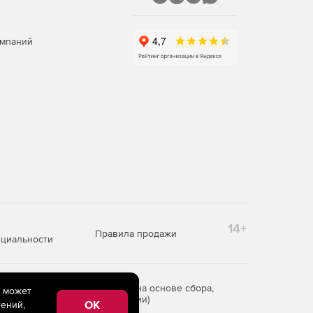
омпаний
14+
Правила продажи
циальности
редоставления информации на основе сбора,
e может
рритории Российской Федерации)
OK
ений,