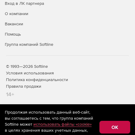
Вход в ЛК партнера
О компании
Вакансии
Помощь
Группа компаний Softline
© 1993—2026 Softline
Условия использования
Политика конфиденциальности
Правила продажи
14+
Продолжая использовать данный веб-сайт,
На информационном ресурсе store.softline.ru применяются
вы соглашаетесь с тем, что группа компаний
рекомендательные технологии
(информационные технологии
Softline может
использовать файлы «cookie»
предоставления информации на основе сбора,
OK
в целях хранения ваших учетных данных,
систематизации и анализа сведений, относящихся к