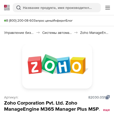
Softline
Поиск
Ме
8 (800) 200-08-60
Запрос цены
Инферит
Блог
Управление бизнесом, CRM/ERP
Системы автоматизации
Zoho ManageEngine M365 Manager Plus MSP
Артикул:
82030.0S1
Zoho Corporation Pvt. Ltd. Zoho
ManageEngine M365 Manager Plus MSP
еще