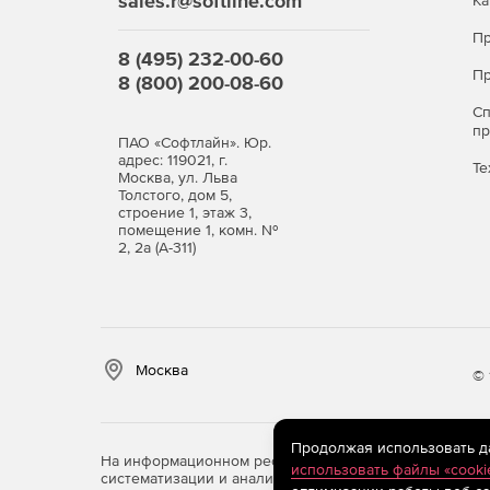
sales.r@softline.com
Ка
Управление активами.
Пр
8 (495) 232-00-60
База данных управления конфигурациями.
Пр
8 (800) 200-08-60
С
п
ПАО «Софтлайн». Юр.
адрес: 119021, г.
Те
Москва, ул. Льва
Толстого, дом 5,
строение 1, этаж 3,
помещение 1, комн. №
2, 2а (А-311)
Москва
© 
Продолжая использовать дан
На информационном ресурсе store.softline.ru примен
использовать файлы «cooki
систематизации и анализа сведений, относящихся к 