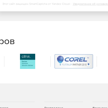
Этот сайт защищен SmartCaptcha от Yandex Cloud -
Уведомление об условия
еров
ки + ITIL управление активами +управление проектами.