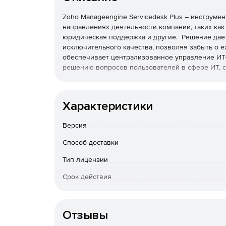
Zoho Manageengine Servicedesk Plus – инструме
направлениях деятельности компании, таких ка
юридическая поддержка и другие. Решение дае
исключительного качества, позволяя забыть о е
обеспечивает централизованное управление ИТ-
решению вопросов пользователей в сфере ИТ, с
Значительное повышение эффективности работ
Характеристики
Лучшие методики ITSM.
Версия
Мощная интеграция с приложениями для упр
Способ доставки
Интеллектуальная автоматизация.
Тип лицензии
Расширенные возможности создания отчетов
Срок действия
Тип организации
Настройка без написания программного кода
Отзывы
Развертывание в облаке или в локальной ср