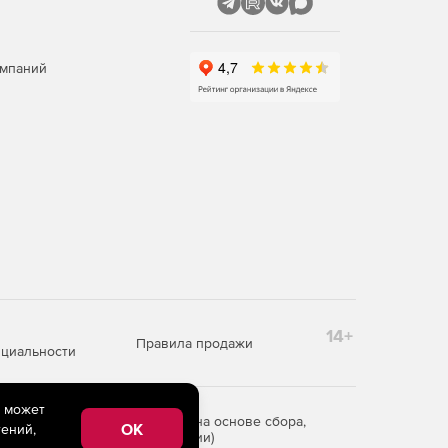
омпаний
14+
Правила продажи
циальности
e может
редоставления информации на основе сбора,
OK
ений,
рритории Российской Федерации)