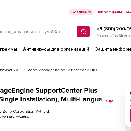
Softline.ru
Запрос цены
Те
8 (800) 200-0
Поиск
sales.r@softline.
ограммы
Антивирусы для организаций
Защита информ
матизации
Zoho Manageengine Servicedesk Plus
nageEngine SupportCenter Plus
ngle Installation), Multi-Language
еще
ration Addon
 Zoho Corporation Pvt. Ltd.
ировать ссылку