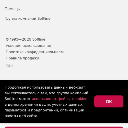
Помощь
Группа компаний Softline
© 1993—2026 Softline
Условия использования
Политика конфиденциальности
Правила продажи
14+
На информационном ресурсе store.softline.ru применяются
Продолжая использовать данный веб-сайт,
рекомендательные технологии
(информационные технологии
вы соглашаетесь с тем, что группа компаний
предоставления информации на основе сбора,
Softline может
использовать файлы «cookie»
систематизации и анализа сведений, относящихся к
OK
в целях хранения ваших учетных данных,
предпочтениям пользователей сети «Интернет»,
находящихся на территории Российской Федерации)
параметров и предпочтений, оптимизации
работы веб-сайта.