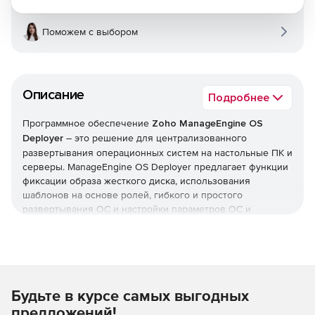
Поможем с выбором
Описание
Подробнее
Программное обеспечение
Zoho ManageEngine OS
Deployer
– это решение для централизованного
развертывания операционных систем на настольные ПК и
серверы. ManageEngine OS Deployer предлагает функции
фиксации образа жесткого диска, использования
шаблонов на основе ролей, гибкого и простого
развертывания ОС и настройки параметров ОС и
приложений после установки.
ManageEngine OS Deployer создает точный образ
жесткого диска системы, включая стандартную
конфигурацию, ОС, файлы конфигурации и все
Будьте в курсе самых выгодных
приложения, которые могут быть одновременно
развернуты на множество платформ в организации. Таким
предложений!