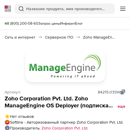
Softline
Поиск
Ме
8 (800) 200-08-60
Запрос цены
Инферит
Блог
Сеть и интернет
Серверное ПО
Zoho ManageEngine OS Deployer
Артикул:
84215.03SW
Zoho Corporation Pvt. Ltd. Zoho
ManageEngine OS Deployer (подписка
еще
Enterprise Edition Model Annual), fee for 500
Нет отзывов
Workstations
Softline - Авторизованный партнер Zoho Corporation Pvt. Ltd.
Производитель:
Zoho Corporation Pvt. Ltd.