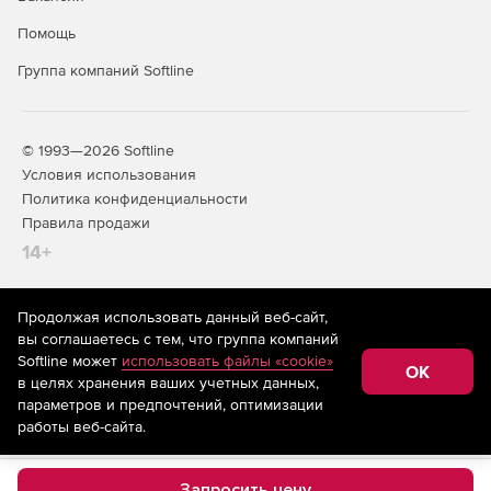
Помощь
Группа компаний Softline
© 1993—2026 Softline
Условия использования
Политика конфиденциальности
Правила продажи
14+
Продолжая использовать данный веб-сайт,
На информационном ресурсе store.softline.ru применяются
вы соглашаетесь с тем, что группа компаний
рекомендательные технологии
(информационные технологии
Softline может
использовать файлы «cookie»
предоставления информации на основе сбора,
OK
в целях хранения ваших учетных данных,
систематизации и анализа сведений, относящихся к
предпочтениям пользователей сети «Интернет»,
параметров и предпочтений, оптимизации
находящихся на территории Российской Федерации)
работы веб-сайта.
Запросить цену