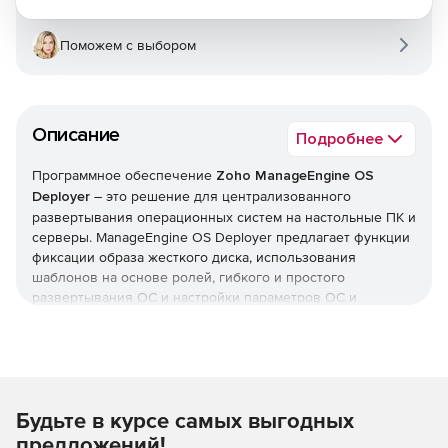
Поможем с выбором
Описание
Подробнее
Программное обеспечение
Zoho ManageEngine OS
Deployer
– это решение для централизованного
развертывания операционных систем на настольные ПК и
серверы. ManageEngine OS Deployer предлагает функции
фиксации образа жесткого диска, использования
шаблонов на основе ролей, гибкого и простого
развертывания ОС и настройки параметров ОС и
приложений после установки.
ManageEngine OS Deployer создает точный образ
жесткого диска системы, включая стандартную
конфигурацию, ОС, файлы конфигурации и все
Будьте в курсе самых выгодных
приложения, которые могут быть одновременно
развернуты на множество платформ в организации. Таким
предложений!