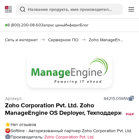
Softline
Поиск
Ме
8 (800) 200-08-60
Запрос цены
Инферит
Блог
Сеть и интернет
Серверное ПО
Zoho ManageEngine OS Deployer
Артикул:
84215.05MW
Zoho Corporation Pvt. Ltd. Zoho
ManageEngine OS Deployer, Техподдержка
еще
Enterprise Edition Perpetual Model Annual,
Нет отзывов
fee for 2500 Workstations
Softline - Авторизованный партнер Zoho Corporation Pvt. Ltd.
Производитель:
Zoho Corporation Pvt. Ltd.