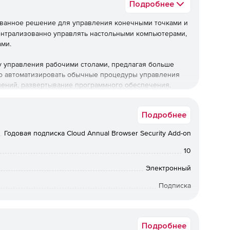
Подробнее
ованное решение для управления конечными точками и
ентрализованно управлять настольными компьютерами,
ами.
бу управления рабочими столами, предлагая больше
о автоматизировать обычные процедуры управления
влений, развертывание программного обеспечения,
ого,решение позволяет управлять активами и
ользования ПО, управлять использованием USB-
Подробнее
толы.
Годовая подписка Cloud Annual Browser Security Add-on
жные возможности управления, но также предлагает ряд
грамм-вымогателей, предотвращение потери данных,
10
ность браузера, управление уязвимостями и управление
Электронный
Подписка
Central поддерживает операционные системы Windows,
ми устройствами для развертывания профилей и
12 мес.
 учетных записей электронной почты и т. д. Программа
у приложений, использование камеры, браузер. Также
Подробнее
ступа, удаленную блокировку / очистку и т. д.