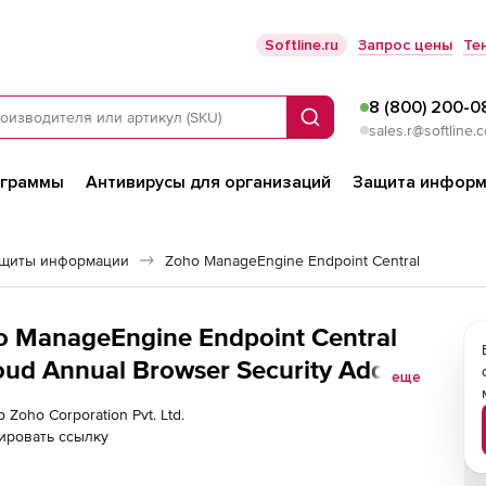
Softline.ru
Запрос цены
Те
8 (800) 200-0
Поиск
sales.r@softline.
ограммы
Антивирусы для организаций
Защита информ
ащиты информации
Zoho ManageEngine Endpoint Central
ho ManageEngine Endpoint Central
ud Annual Browser Security Add-
еще
nd Single User License
 Zoho Corporation Pvt. Ltd.
ировать ссылку