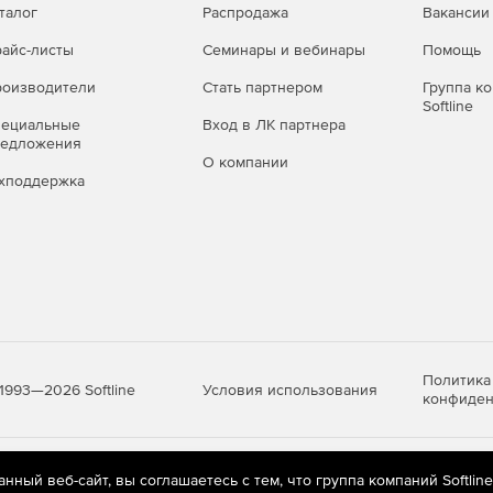
талог
Распродажа
Вакансии
айс-листы
Семинары и вебинары
Помощь
оизводители
Стать партнером
Группа к
Softline
пециальные
Вход в ЛК партнера
редложения
О компании
хподдержка
Политика
Условия использования
1993—2026 Softline
конфиден
яются
рекомендательные технологии
(информационные технологии п
ный веб-сайт, вы соглашаетесь с тем, что группа компаний Softlin