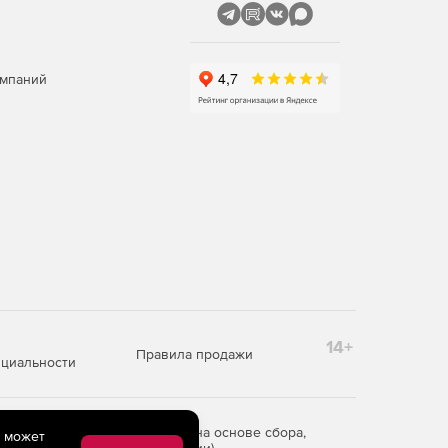
омпаний
14+
Правила продажи
циальности
редоставления информации на основе сбора,
e может