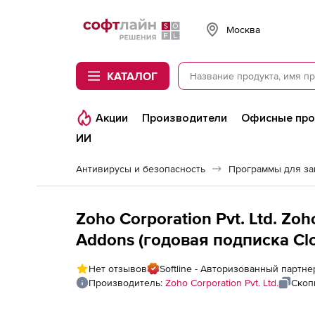
Softline
Москва
КАТАЛОГ
Акции
Производители
Офисные пр
ИИ
Антивирусы и безопасность
Программы для з
Zoho Corporation Pvt. Ltd. Zo
Addons (годовая подписка Clo
on), fee for 10000 Computers a
Нет отзывов
Softline - Авторизованный партнер
Производитель:
Zoho Corporation Pvt. Ltd.
Скоп