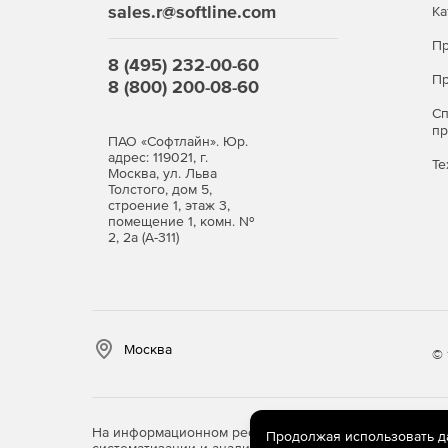
sales.r@softline.com
Ка
Пр
8 (495) 232-00-60
Пр
8 (800) 200-08-60
С
п
ПАО «Софтлайн». Юр.
адрес: 119021, г.
Те
Москва, ул. Льва
Толстого, дом 5,
строение 1, этаж 3,
помещение 1, комн. №
2, 2а (А-311)
Москва
© 
На информационном ресурсе store.softline.ru примен
Продолжая использовать дан