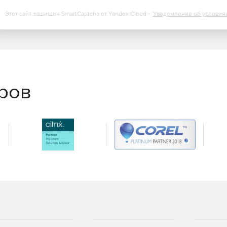
Этот сайт защищен SmartCaptcha от Yandex Cloud -
Уведомление об условия
еров