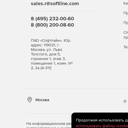
sales.r@softline.com
Ка
Пр
8 (495) 232-00-60
Пр
8 (800) 200-08-60
С
п
ПАО «Софтлайн». Юр.
адрес: 119021, г.
Те
Москва, ул. Льва
Толстого, дом 5,
строение 1, этаж 3,
помещение 1, комн. №
2, 2а (А-311)
Москва
© 
Продолжая использовать дан
На информационном ресурсе store.softline.ru примен
использовать файлы «cooki