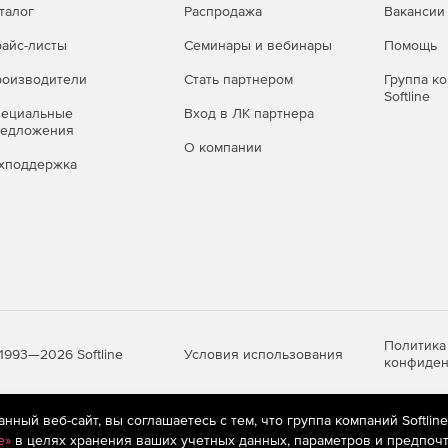
талог
Распродажа
Вакансии
айс-листы
Семинары и вебинары
Помощь
оизводители
Стать партнером
Группа к
Softline
пециальные
Вход в ЛК партнера
редложения
О компании
хподдержка
Политика
Условия использования
1993—2026 Softline
конфиден
ный веб-сайт, вы соглашаетесь с тем, что группа компаний Softlin
яются
рекомендательные технологии
(информационные технологии п
e»
в целях хранения ваших учетных данных, параметров и предпочт