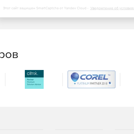
Этот сайт защищен SmartCaptcha от Yandex Cloud -
Уведомление об условия
еров