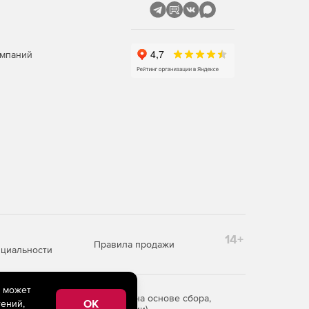
омпаний
14+
Правила продажи
циальности
e может
редоставления информации на основе сбора,
OK
ений,