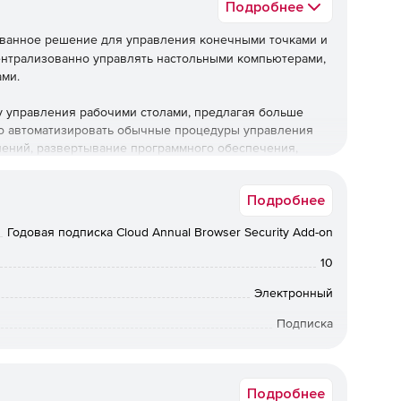
Подробнее
ованное решение для управления конечными точками и
ентрализованно управлять настольными компьютерами,
ами.
бу управления рабочими столами, предлагая больше
о автоматизировать обычные процедуры управления
влений, развертывание программного обеспечения,
ого,решение позволяет управлять активами и
ользования ПО, управлять использованием USB-
Подробнее
толы.
Годовая подписка Cloud Annual Browser Security Add-on
жные возможности управления, но также предлагает ряд
грамм-вымогателей, предотвращение потери данных,
10
ность браузера, управление уязвимостями и управление
Электронный
Подписка
Central поддерживает операционные системы Windows,
ми устройствами для развертывания профилей и
12 мес.
 учетных записей электронной почты и т. д. Программа
у приложений, использование камеры, браузер. Также
Подробнее
ступа, удаленную блокировку / очистку и т. д.