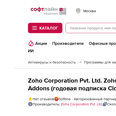
Softline
Москва
КАТАЛОГ
Акции
Производители
Офисные пр
ИИ
Антивирусы и безопасность
Программы для з
Zoho Corporation Pvt. Ltd. Zo
Addons (годовая подписка Clo
on), fee for 25 Servers and Sin
Нет отзывов
Softline - Авторизованный партнер
Производитель:
Zoho Corporation Pvt. Ltd.
Скоп