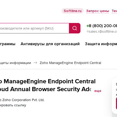
Softline.ru
Запрос цены
Те
8 (800) 200-0
Поиск
sales.r@softline.
ограммы
Антивирусы для организаций
Защита информ
ащиты информации
Zoho ManageEngine Endpoint Central
ho ManageEngine Endpoint Central
ud Annual Browser Security Add-
еще
gle User License
 Zoho Corporation Pvt. Ltd.
ировать ссылку