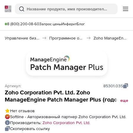
Softline
Поиск
Ме
8 (800) 200-08-60
Запрос цены
Инферит
Блог
Управление бизнесом, CRM/ERP
Программное обеспечение для ведения дел
Zoho ManageEngine Patch Manager Plus
Артикул:
85301.03S
Zoho Corporation Pvt. Ltd. Zoho
ManageEngine Patch Manager Plus (годовая
еще
подписка Professional Edition для
Нет отзывов
компьютеров), fee for 250 Computers and
Softline - Авторизованный партнер Zoho Corporation Pvt. Ltd.
Single User
Производитель:
Zoho Corporation Pvt. Ltd.
Скопировать ссылку