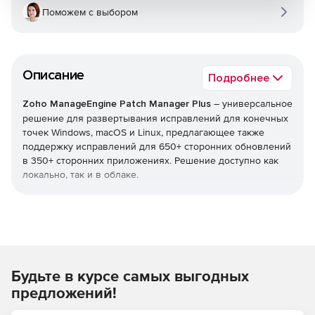
Поможем с выбором
Описание
Подробнее
Zoho ManageEngine Patch Manager Plus
– универсальное
решение для развертывания исправлений для конечных
точек Windows, macOS и Linux, предлагающее также
поддержку исправлений для 650+ сторонних обновлений
в 350+ сторонних приложениях. Решение доступно как
локально, так и в облаке.
Обнаружение
Сканирование конечных точек для обнаружения
отсутствующих исправлений.
Будьте в курсе самых выгодных
Тестовое задание
предложений!
Возможность тестировать исправления перед