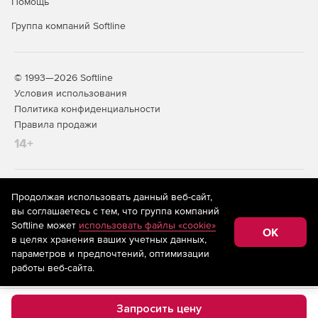
Помощь
Группа компаний Softline
© 1993—2026 Softline
Условия использования
Политика конфиденциальности
Правила продажи
14+
На информационном ресурсе store.softline.ru применяются
Продолжая использовать данный веб-сайт,
рекомендательные технологии
(информационные технологии
вы соглашаетесь с тем, что группа компаний
предоставления информации на основе сбора,
Softline может
использовать файлы «cookie»
систематизации и анализа сведений, относящихся к
OK
в целях хранения ваших учетных данных,
предпочтениям пользователей сети «Интернет»,
находящихся на территории Российской Федерации)
параметров и предпочтений, оптимизации
работы веб-сайта.
Запросить цену