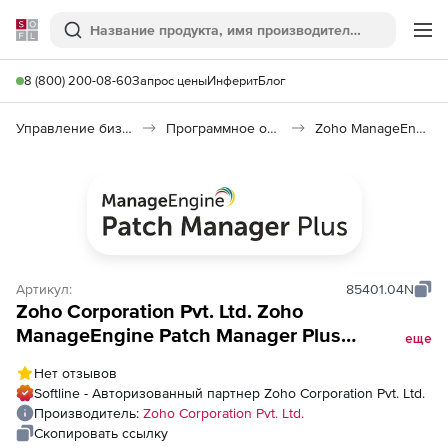
Softline
Поиск
Ме
8 (800) 200-08-60
Запрос цены
Инферит
Блог
Управление бизнесом, CRM/ERP
Программное обеспечение для ведения дел
Zoho ManageEngine Patch Manager Plus
Артикул:
85401.04N
Zoho Corporation Pvt. Ltd. Zoho
ManageEngine Patch Manager Plus
еще
(постоянная лицензия Enterprise Edition
Нет отзывов
для компьютеров, Single Installation), fee
Softline - Авторизованный партнер Zoho Corporation Pvt. Ltd.
for 500 Computers and Single User
Производитель:
Zoho Corporation Pvt. Ltd.
Скопировать ссылку