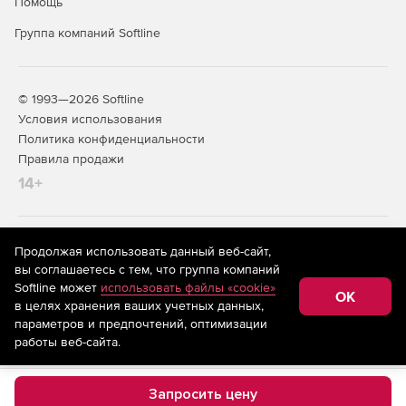
Помощь
Группа компаний Softline
© 1993—2026 Softline
Условия использования
Политика конфиденциальности
Правила продажи
14+
На информационном ресурсе store.softline.ru применяются
Продолжая использовать данный веб-сайт,
рекомендательные технологии
(информационные технологии
вы соглашаетесь с тем, что группа компаний
предоставления информации на основе сбора,
Softline может
использовать файлы «cookie»
систематизации и анализа сведений, относящихся к
OK
в целях хранения ваших учетных данных,
предпочтениям пользователей сети «Интернет»,
находящихся на территории Российской Федерации)
параметров и предпочтений, оптимизации
работы веб-сайта.
Запросить цену