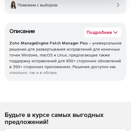
Поможем с выбором
Описание
Подробнее
Zoho ManageEngine Patch Manager Plus
– универсальное
решение для развертывания исправлений для конечных
точек Windows, macOS и Linux, предлагающее также
поддержку исправлений для 650+ сторонних обновлений
в 350+ сторонних приложениях. Решение доступно как
локально, так и в облаке.
Обнаружение
Сканирование конечных точек для обнаружения
отсутствующих исправлений.
Будьте в курсе самых выгодных
Тестовое задание
предложений!
Возможность тестировать исправления перед