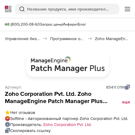
Softline
Поиск
Ме
8 (800) 200-08-60
Запрос цены
Инферит
Блог
Управление бизнесом, CRM/ERP
Программное обеспечение для ведения дел
Zoho ManageEngine Patch Manager Plus
Артикул:
85411.01M
Zoho Corporation Pvt. Ltd. Zoho
ManageEngine Patch Manager Plus
еще
(техподдержка Enterprise Edition для
Нет отзывов
серверов на 1 год), fee for 10 Servers and
Softline - Авторизованный партнер Zoho Corporation Pvt. Ltd.
Single User
Производитель:
Zoho Corporation Pvt. Ltd.
Скопировать ссылку