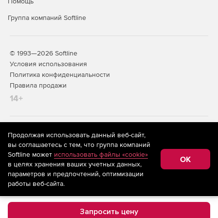
Помощь
Группа компаний Softline
© 1993—2026 Softline
Условия использования
Политика конфиденциальности
Правила продажи
14+
На информационном ресурсе store.softline.ru применяются
Продолжая использовать данный веб-сайт,
рекомендательные технологии
(информационные технологии
вы соглашаетесь с тем, что группа компаний
предоставления информации на основе сбора,
Softline может
использовать файлы «cookie»
систематизации и анализа сведений, относящихся к
OK
в целях хранения ваших учетных данных,
предпочтениям пользователей сети «Интернет»,
находящихся на территории Российской Федерации)
параметров и предпочтений, оптимизации
работы веб-сайта.
Запросить цену