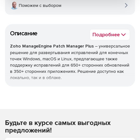
Поможем с выбором
Описание
Подробнее
Zoho ManageEngine Patch Manager Plus
– универсальное
решение для развертывания исправлений для конечных
точек Windows, macOS и Linux, предлагающее также
поддержку исправлений для 650+ сторонних обновлений
в 350+ сторонних приложениях. Решение доступно как
локально, так и в облаке.
Обнаружение
Сканирование конечных точек для обнаружения
отсутствующих исправлений.
Будьте в курсе самых выгодных
Тестовое задание
предложений!
Возможность тестировать исправления перед