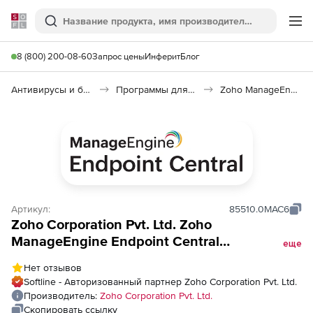
Softline
Поиск
Ме
8 (800) 200-08-60
Запрос цены
Инферит
Блог
Антивирусы и безопасность
Программы для защиты информации
Zoho ManageEngine Endpoint Central
Артикул:
85510.0MAC6
Zoho Corporation Pvt. Ltd. Zoho
ManageEngine Endpoint Central
еще
(техподдержка Perpetual Licensing Model
Нет отзывов
Application Control Addon), fee for 5000
Softline - Авторизованный партнер Zoho Corporation Pvt. Ltd.
Workstations
Производитель:
Zoho Corporation Pvt. Ltd.
Скопировать ссылку