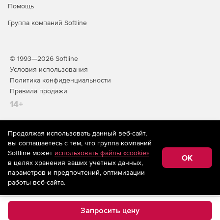
Помощь
Группа компаний Softline
© 1993—2026 Softline
Условия использования
Политика конфиденциальности
Правила продажи
14+
Продолжая использовать данный веб-сайт,
На информационном ресурсе store.softline.ru применяются
вы соглашаетесь с тем, что группа компаний
рекомендательные технологии
(информационные технологии
Softline может
использовать файлы «cookie»
предоставления информации на основе сбора,
OK
в целях хранения ваших учетных данных,
систематизации и анализа сведений, относящихся к
предпочтениям пользователей сети «Интернет»,
параметров и предпочтений, оптимизации
находящихся на территории Российской Федерации)
работы веб-сайта.
Запросить цену