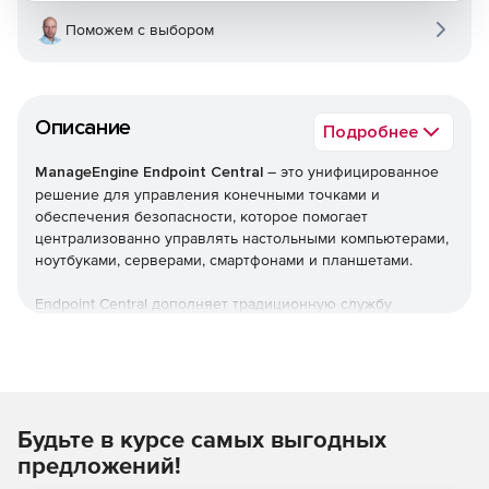
Поможем с выбором
Описание
Подробнее
ManageEngine Endpoint Central
– это унифицированное
решение для управления конечными точками и
обеспечения безопасности, которое помогает
централизованно управлять настольными компьютерами,
ноутбуками, серверами, смартфонами и планшетами.
Endpoint Central дополняет традиционную службу
управления рабочими столами, предлагая больше
возможностей и возможностей настройки. Можно
автоматизировать обычные процедуры управления
конечными точками, такие как установка исправлений,
развертывание программного обеспечения, создание
Будьте в курсе самых выгодных
образов и развертывание ОС. Кроме того,решение
позволяет управлять активами и лицензиями на ПО,
предложений!
отслеживать статистику использования ПО, управлять