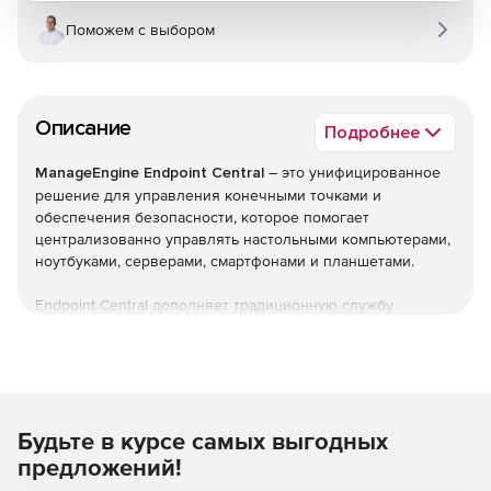
Поможем с выбором
Описание
Подробнее
ManageEngine Endpoint Central
– это унифицированное
решение для управления конечными точками и
обеспечения безопасности, которое помогает
централизованно управлять настольными компьютерами,
ноутбуками, серверами, смартфонами и планшетами.
Endpoint Central дополняет традиционную службу
управления рабочими столами, предлагая больше
возможностей и возможностей настройки. Можно
автоматизировать обычные процедуры управления
конечными точками, такие как установка исправлений,
развертывание программного обеспечения, создание
Будьте в курсе самых выгодных
образов и развертывание ОС. Кроме того,решение
позволяет управлять активами и лицензиями на ПО,
предложений!
отслеживать статистику использования ПО, управлять