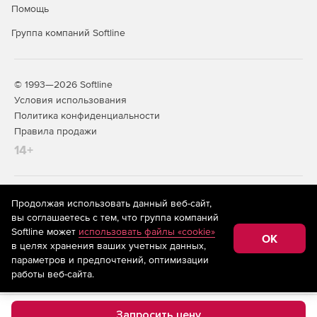
Помощь
Группа компаний Softline
© 1993—2026 Softline
Условия использования
Политика конфиденциальности
Правила продажи
14+
На информационном ресурсе store.softline.ru применяются
Продолжая использовать данный веб-сайт,
рекомендательные технологии
(информационные технологии
вы соглашаетесь с тем, что группа компаний
предоставления информации на основе сбора,
Softline может
использовать файлы «cookie»
систематизации и анализа сведений, относящихся к
OK
в целях хранения ваших учетных данных,
предпочтениям пользователей сети «Интернет»,
находящихся на территории Российской Федерации)
параметров и предпочтений, оптимизации
работы веб-сайта.
Запросить цену