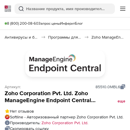
Softline
Поиск
Ме
8 (800) 200-08-60
Запрос цены
Инферит
Блог
Антивирусы и безопасность
Программы для защиты информации
Zoho ManageEngine Endpoint Central
Артикул:
85510.0MBL6
Zoho Corporation Pvt. Ltd. Zoho
ManageEngine Endpoint Central
еще
(техподдержка Perpetual Licensing Model
Нет отзывов
BitLocker Addon Annual), fee for 5000
Softline - Авторизованный партнер Zoho Corporation Pvt. Ltd.
Workstations
Производитель:
Zoho Corporation Pvt. Ltd.
Скопировать ссылку