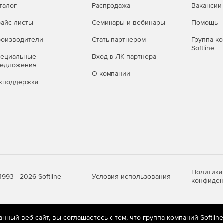
талог
Распродажа
Вакансии
айс-листы
Семинары и вебинары
Помощь
оизводители
Стать партнером
Группа к
Softline
пециальные
Вход в ЛК партнера
редложения
О компании
хподдержка
Политика
Условия использования
1993—2026 Softline
конфиден
яются
рекомендательные технологии
(информационные технологии п
ный веб-сайт, вы соглашаетесь с тем, что группа компаний Softlin