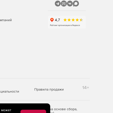
омпаний
14+
Правила продажи
циальности
редоставления информации на основе сбора,
e может