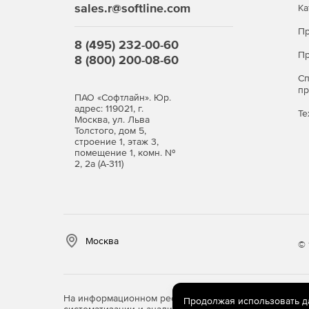
sales.r@softline.com
Ка
Пр
8 (495) 232-00-60
Пр
8 (800) 200-08-60
С
п
ПАО «Софтлайн». Юр.
адрес: 119021, г.
Те
Москва, ул. Льва
Толстого, дом 5,
строение 1, этаж 3,
помещение 1, комн. №
2, 2а (А-311)
Москва
© 
На информационном ресурсе store.softline.ru примен
Продолжая использовать дан