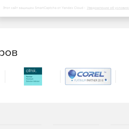
Этот сайт защищен SmartCaptcha от Yandex Cloud -
Уведомление об условия
еров