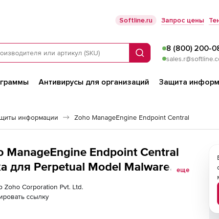
Softline.ru
Запрос цены
Те
8 (800) 200-0
Поиск
sales.r@softline.
ограммы
Антивирусы для организаций
Защита информ
ащиты информации
Zoho ManageEngine Endpoint Central
ho ManageEngine Endpoint Central
а для Perpetual Model Malware
еще
Workstations
 Zoho Corporation Pvt. Ltd.
ировать ссылку