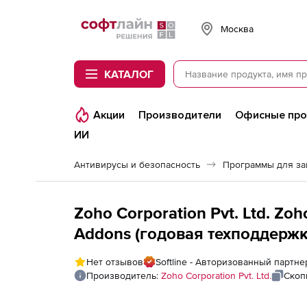
Softline
Москва
КАТАЛОГ
Акции
Производители
Офисные пр
ИИ
Антивирусы и безопасность
Программы для з
Zoho Corporation Pvt. Ltd. Zo
Addons (годовая техподдержк
Protection Addon), fee for 50 
Нет отзывов
Softline - Авторизованный партнер
Производитель:
Zoho Corporation Pvt. Ltd.
Скоп