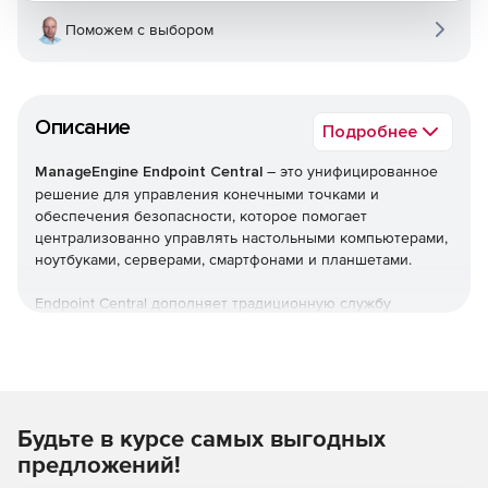
Поможем с выбором
Описание
Подробнее
ManageEngine Endpoint Central
– это унифицированное
решение для управления конечными точками и
обеспечения безопасности, которое помогает
централизованно управлять настольными компьютерами,
ноутбуками, серверами, смартфонами и планшетами.
Endpoint Central дополняет традиционную службу
управления рабочими столами, предлагая больше
возможностей и возможностей настройки. Можно
автоматизировать обычные процедуры управления
конечными точками, такие как установка исправлений,
развертывание программного обеспечения, создание
Будьте в курсе самых выгодных
образов и развертывание ОС. Кроме того,решение
позволяет управлять активами и лицензиями на ПО,
предложений!
отслеживать статистику использования ПО, управлять