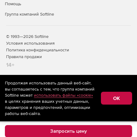
Помощь
Группа компаний Softline
© 1993—2026 Softline
Условия использования
Политика конфиденциальности
Правила продажи
14+
Продолжая использовать данный веб-сайт,
На информационном ресурсе store.softline.ru применяются
вы соглашаетесь с тем, что группа компаний
рекомендательные технологии
(информационные технологии
Softline может
использовать файлы «cookie»
предоставления информации на основе сбора,
OK
в целях хранения ваших учетных данных,
систематизации и анализа сведений, относящихся к
предпочтениям пользователей сети «Интернет»,
параметров и предпочтений, оптимизации
находящихся на территории Российской Федерации)
работы веб-сайта.
Запросить цену