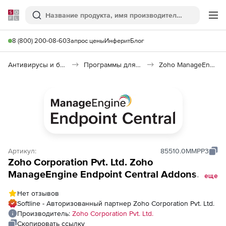
Softline
Поиск
Ме
8 (800) 200-08-60
Запрос цены
Инферит
Блог
Антивирусы и безопасность
Программы для защиты информации
Zoho ManageEngine Endpoint Central
Артикул:
85510.0MMPP3
Zoho Corporation Pvt. Ltd. Zoho
ManageEngine Endpoint Central Addons
еще
(годовая техподдержка для Perpetual
Нет отзывов
Model Malware Protection Addon), fee for
Softline - Авторизованный партнер Zoho Corporation Pvt. Ltd.
250 Workstations
Производитель:
Zoho Corporation Pvt. Ltd.
Скопировать ссылку