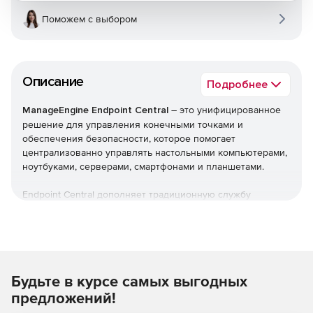
Поможем с выбором
Описание
Подробнее
ManageEngine Endpoint Central
– это унифицированное
решение для управления конечными точками и
обеспечения безопасности, которое помогает
централизованно управлять настольными компьютерами,
ноутбуками, серверами, смартфонами и планшетами.
Endpoint Central дополняет традиционную службу
управления рабочими столами, предлагая больше
возможностей и возможностей настройки. Можно
автоматизировать обычные процедуры управления
конечными точками, такие как установка исправлений,
развертывание программного обеспечения, создание
Будьте в курсе самых выгодных
образов и развертывание ОС. Кроме того,решение
позволяет управлять активами и лицензиями на ПО,
предложений!
отслеживать статистику использования ПО, управлять