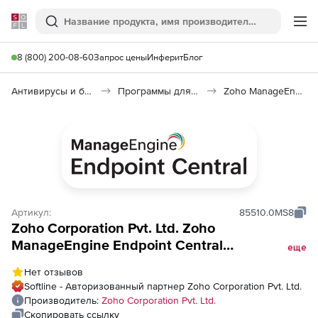
Softline
Поиск
Ме
8 (800) 200-08-60
Запрос цены
Инферит
Блог
Антивирусы и безопасность
Программы для защиты информации
Zoho ManageEngine Endpoint Central
Артикул:
85510.0MS8
Zoho Corporation Pvt. Ltd. Zoho
ManageEngine Endpoint Central
еще
(техподдержка Professional Edition
Нет отзывов
Perpetual Licensing Model Annual), fee for
Softline - Авторизованный партнер Zoho Corporation Pvt. Ltd.
2500 Servers and Single User License
Производитель:
Zoho Corporation Pvt. Ltd.
Скопировать ссылку