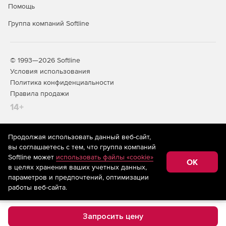
Помощь
Группа компаний Softline
© 1993—2026 Softline
Условия использования
Политика конфиденциальности
Правила продажи
14+
Продолжая использовать данный веб-сайт,
На информационном ресурсе store.softline.ru применяются
вы соглашаетесь с тем, что группа компаний
рекомендательные технологии
(информационные технологии
Softline может
использовать файлы «cookie»
предоставления информации на основе сбора,
OK
в целях хранения ваших учетных данных,
систематизации и анализа сведений, относящихся к
предпочтениям пользователей сети «Интернет»,
параметров и предпочтений, оптимизации
находящихся на территории Российской Федерации)
работы веб-сайта.
Запросить цену