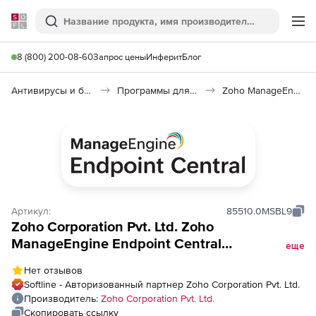
Softline
Поиск
Ме
8 (800) 200-08-60
Запрос цены
Инферит
Блог
Антивирусы и безопасность
Программы для защиты информации
Zoho ManageEngine Endpoint Central
Артикул:
85510.0MSBL9
Zoho Corporation Pvt. Ltd. Zoho
ManageEngine Endpoint Central
еще
(техподдержка Addons Perpetual Licensing
Нет отзывов
Model BitLocker Addon Annual), fee for 5000
Softline - Авторизованный партнер Zoho Corporation Pvt. Ltd.
Servers and Single User License
Производитель:
Zoho Corporation Pvt. Ltd.
Скопировать ссылку