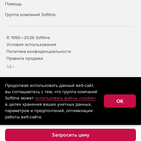
Помощь
Группа компаний Softline
© 1993—2026 Softline
Условия использования
Политика конфиденциальности
Правила продажи
14+
Продолжая использовать данный веб-сайт,
На информационном ресурсе store.softline.ru применяются
вы соглашаетесь с тем, что группа компаний
рекомендательные технологии
(информационные технологии
Softline может
использовать файлы «cookie»
предоставления информации на основе сбора,
OK
в целях хранения ваших учетных данных,
систематизации и анализа сведений, относящихся к
предпочтениям пользователей сети «Интернет»,
параметров и предпочтений, оптимизации
находящихся на территории Российской Федерации)
работы веб-сайта.
Запросить цену