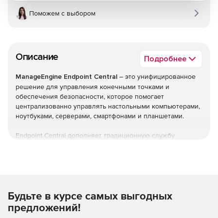
Поможем с выбором
Описание
Подробнее
ManageEngine Endpoint Central
– это унифицированное
решение для управления конечными точками и
обеспечения безопасности, которое помогает
централизованно управлять настольными компьютерами,
ноутбуками, серверами, смартфонами и планшетами.
Endpoint Central дополняет традиционную службу
управления рабочими столами, предлагая больше
возможностей и возможностей настройки. Можно
автоматизировать обычные процедуры управления
конечными точками, такие как установка исправлений,
развертывание программного обеспечения, создание
Будьте в курсе самых выгодных
образов и развертывание ОС. Кроме того,решение
позволяет управлять активами и лицензиями на ПО,
предложений!
отслеживать статистику использования ПО, управлять