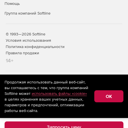
Помощь
Группа компаний Softline
© 1993—2026 Softline
Условия использования
Политика конфиденциальности
Правила продажи
14+
На информационном ресурсе store.softline.ru применяются
Продолжая использовать данный веб-сайт,
рекомендательные технологии
(информационные технологии
вы соглашаетесь с тем, что группа компаний
предоставления информации на основе сбора,
Softline может
использовать файлы «cookie»
систематизации и анализа сведений, относящихся к
OK
в целях хранения ваших учетных данных,
предпочтениям пользователей сети «Интернет»,
находящихся на территории Российской Федерации)
параметров и предпочтений, оптимизации
работы веб-сайта.
Запросить цену