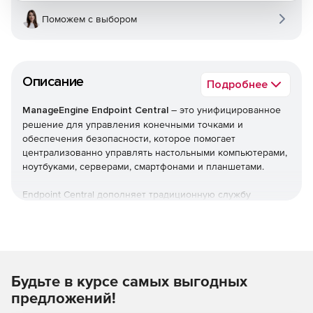
Поможем с выбором
Описание
Подробнее
ManageEngine Endpoint Central
– это унифицированное
решение для управления конечными точками и
обеспечения безопасности, которое помогает
централизованно управлять настольными компьютерами,
ноутбуками, серверами, смартфонами и планшетами.
Endpoint Central дополняет традиционную службу
управления рабочими столами, предлагая больше
возможностей и возможностей настройки. Можно
автоматизировать обычные процедуры управления
конечными точками, такие как установка исправлений,
развертывание программного обеспечения, создание
Будьте в курсе самых выгодных
образов и развертывание ОС. Кроме того,решение
позволяет управлять активами и лицензиями на ПО,
предложений!
отслеживать статистику использования ПО, управлять