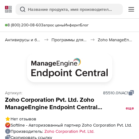
Softline
Поиск
Ме
8 (800) 200-08-60
Запрос цены
Инферит
Блог
Антивирусы и безопасность
Программы для защиты информации
Zoho ManageEngine Endpoint Central
Артикул:
85510.0NAC1
Zoho Corporation Pvt. Ltd. Zoho
ManageEngine Endpoint Central
еще
(бессрочная лицензия Model Application
Нет отзывов
Control Addon Single Installation), fee for 100
Softline - Авторизованный партнер Zoho Corporation Pvt. Ltd.
Workstations
Производитель:
Zoho Corporation Pvt. Ltd.
Скопировать ссылку