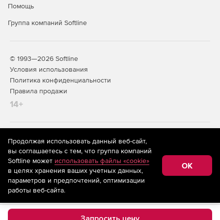
Помощь
Группа компаний Softline
© 1993—2026 Softline
Условия использования
Политика конфиденциальности
Правила продажи
14+
На информационном ресурсе store.softline.ru применяются
Продолжая использовать данный веб-сайт,
рекомендательные технологии
(информационные технологии
вы соглашаетесь с тем, что группа компаний
предоставления информации на основе сбора,
Softline может
использовать файлы «cookie»
систематизации и анализа сведений, относящихся к
OK
в целях хранения ваших учетных данных,
предпочтениям пользователей сети «Интернет»,
находящихся на территории Российской Федерации)
параметров и предпочтений, оптимизации
работы веб-сайта.
Запросить цену