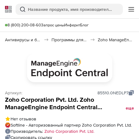
Softline
Поиск
Ме
8 (800) 200-08-60
Запрос цены
Инферит
Блог
Антивирусы и безопасность
Программы для защиты информации
Zoho ManageEngine Endpoint Central
Артикул:
85510.0NEDLP7
Zoho Corporation Pvt. Ltd. Zoho
ManageEngine Endpoint Central
еще
(бессрочная лицензия Model Endpoint DLP
Нет отзывов
Addon Single Installation), fee for 5000
Softline - Авторизованный партнер Zoho Corporation Pvt. Ltd.
Workstations
Производитель:
Zoho Corporation Pvt. Ltd.
Скопировать ссылку