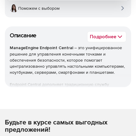
Поможем с выбором
Описание
Подробнее
ManageEngine Endpoint Central
– это унифицированное
решение для управления конечными точками и
обеспечения безопасности, которое помогает
централизованно управлять настольными компьютерами,
ноутбуками, серверами, смартфонами и планшетами.
Endpoint Central дополняет традиционную службу
управления рабочими столами, предлагая больше
возможностей и возможностей настройки. Можно
автоматизировать обычные процедуры управления
конечными точками, такие как установка исправлений,
развертывание программного обеспечения, создание
Будьте в курсе самых выгодных
образов и развертывание ОС. Кроме того,решение
позволяет управлять активами и лицензиями на ПО,
предложений!
отслеживать статистику использования ПО, управлять