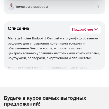
Поможем с выбором
Описание
Подробнее
ManageEngine Endpoint Central
– это унифицированное
решение для управления конечными точками и
обеспечения безопасности, которое помогает
централизованно управлять настольными компьютерами,
ноутбуками, серверами, смартфонами и планшетами.
Endpoint Central дополняет традиционную службу
управления рабочими столами, предлагая больше
возможностей и возможностей настройки. Можно
автоматизировать обычные процедуры управления
конечными точками, такие как установка исправлений,
развертывание программного обеспечения, создание
Будьте в курсе самых выгодных
образов и развертывание ОС. Кроме того,решение
позволяет управлять активами и лицензиями на ПО,
предложений!
отслеживать статистику использования ПО, управлять