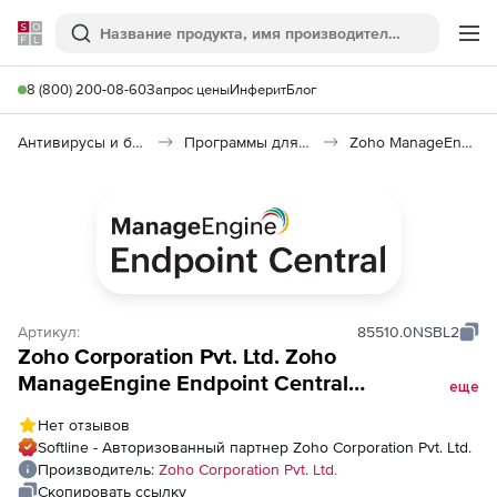
Softline
Поиск
Ме
8 (800) 200-08-60
Запрос цены
Инферит
Блог
Антивирусы и безопасность
Программы для защиты информации
Zoho ManageEngine Endpoint Central
Артикул:
85510.0NSBL2
Zoho Corporation Pvt. Ltd. Zoho
ManageEngine Endpoint Central
еще
(бессрочная лицензия Addons Model
Нет отзывов
BitLocker Single Installation License), fee for
Softline - Авторизованный партнер Zoho Corporation Pvt. Ltd.
25 Servers and Single User License
Производитель:
Zoho Corporation Pvt. Ltd.
Скопировать ссылку