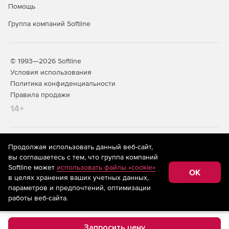
Помощь
Группа компаний Softline
© 1993—2026 Softline
Условия использования
Политика конфиденциальности
Правила продажи
14+
На информационном ресурсе store.softline.ru применяются
Продолжая использовать данный веб-сайт,
рекомендательные технологии
(информационные технологии
вы соглашаетесь с тем, что группа компаний
предоставления информации на основе сбора,
Softline может
использовать файлы «cookie»
систематизации и анализа сведений, относящихся к
OK
в целях хранения ваших учетных данных,
предпочтениям пользователей сети «Интернет»,
находящихся на территории Российской Федерации)
параметров и предпочтений, оптимизации
работы веб-сайта.
Запросить цену