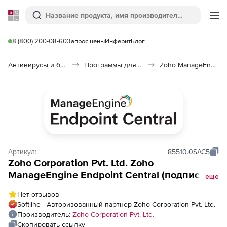
Softline
Поиск
Ме
8 (800) 200-08-60
Запрос цены
Инферит
Блог
Антивирусы и безопасность
Программы для защиты информации
Zoho ManageEngine Endpoint Central
Артикул:
85510.0SAC5
Zoho Corporation Pvt. Ltd. Zoho
ManageEngine Endpoint Central (подписка
еще
Model Application Control Addon Annual),
Нет отзывов
fee for 2500 Workstations
Softline - Авторизованный партнер Zoho Corporation Pvt. Ltd.
Производитель:
Zoho Corporation Pvt. Ltd.
Скопировать ссылку