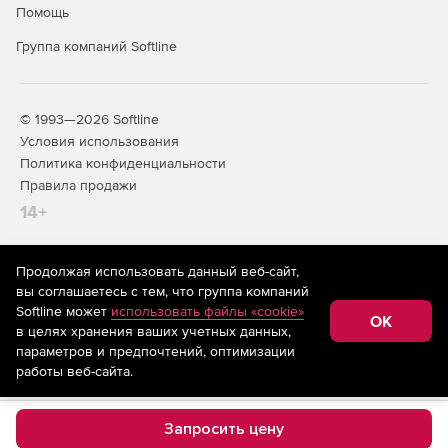
Помощь
Группа компаний Softline
© 1993—2026 Softline
Условия использования
Политика конфиденциальности
Правила продажи
14+
Продолжая использовать данный веб-сайт,
На информационном ресурсе store.softline.ru применяются
вы соглашаетесь с тем, что группа компаний
рекомендательные технологии
(информационные технологии
Softline может
использовать файлы «cookie»
предоставления информации на основе сбора,
OK
в целях хранения ваших учетных данных,
систематизации и анализа сведений, относящихся к
предпочтениям пользователей сети «Интернет»,
параметров и предпочтений, оптимизации
находящихся на территории Российской Федерации)
работы веб-сайта.
Запросить цену