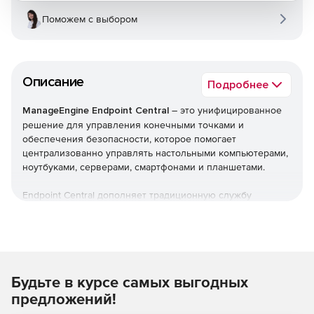
Поможем с выбором
Описание
Подробнее
ManageEngine Endpoint Central
– это унифицированное
решение для управления конечными точками и
обеспечения безопасности, которое помогает
централизованно управлять настольными компьютерами,
ноутбуками, серверами, смартфонами и планшетами.
Endpoint Central дополняет традиционную службу
управления рабочими столами, предлагая больше
возможностей и возможностей настройки. Можно
автоматизировать обычные процедуры управления
конечными точками, такие как установка исправлений,
развертывание программного обеспечения, создание
Будьте в курсе самых выгодных
образов и развертывание ОС. Кроме того,решение
позволяет управлять активами и лицензиями на ПО,
предложений!
отслеживать статистику использования ПО, управлять