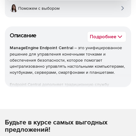
Поможем с выбором
Описание
Подробнее
ManageEngine Endpoint Central
– это унифицированное
решение для управления конечными точками и
обеспечения безопасности, которое помогает
централизованно управлять настольными компьютерами,
ноутбуками, серверами, смартфонами и планшетами.
Endpoint Central дополняет традиционную службу
управления рабочими столами, предлагая больше
возможностей и возможностей настройки. Можно
автоматизировать обычные процедуры управления
конечными точками, такие как установка исправлений,
развертывание программного обеспечения, создание
Будьте в курсе самых выгодных
образов и развертывание ОС. Кроме того,решение
позволяет управлять активами и лицензиями на ПО,
предложений!
отслеживать статистику использования ПО, управлять