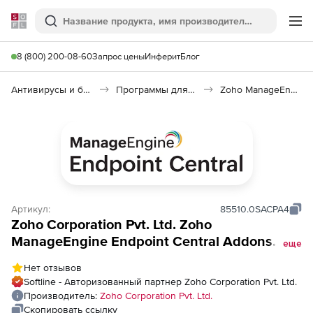
Softline
Поиск
Ме
8 (800) 200-08-60
Запрос цены
Инферит
Блог
Антивирусы и безопасность
Программы для защиты информации
Zoho ManageEngine Endpoint Central
Артикул:
85510.0SACPA4
Zoho Corporation Pvt. Ltd. Zoho
ManageEngine Endpoint Central Addons
еще
(годовая подписка Cloud Annual
Нет отзывов
Application Control Addon), fee for 500
Softline - Авторизованный партнер Zoho Corporation Pvt. Ltd.
Workstations
Производитель:
Zoho Corporation Pvt. Ltd.
Скопировать ссылку