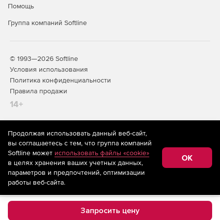
Помощь
Группа компаний Softline
© 1993—2026 Softline
Условия использования
Политика конфиденциальности
Правила продажи
14+
Продолжая использовать данный веб-сайт,
На информационном ресурсе store.softline.ru применяются
вы соглашаетесь с тем, что группа компаний
рекомендательные технологии
(информационные технологии
Softline может
использовать файлы «cookie»
предоставления информации на основе сбора,
OK
в целях хранения ваших учетных данных,
систематизации и анализа сведений, относящихся к
предпочтениям пользователей сети «Интернет»,
параметров и предпочтений, оптимизации
находящихся на территории Российской Федерации)
работы веб-сайта.
Запросить цену