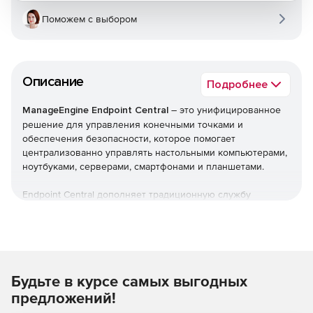
Поможем с выбором
Описание
Подробнее
ManageEngine Endpoint Central
– это унифицированное
решение для управления конечными точками и
обеспечения безопасности, которое помогает
централизованно управлять настольными компьютерами,
ноутбуками, серверами, смартфонами и планшетами.
Endpoint Central дополняет традиционную службу
управления рабочими столами, предлагая больше
возможностей и возможностей настройки. Можно
автоматизировать обычные процедуры управления
конечными точками, такие как установка исправлений,
развертывание программного обеспечения, создание
Будьте в курсе самых выгодных
образов и развертывание ОС. Кроме того,решение
позволяет управлять активами и лицензиями на ПО,
предложений!
отслеживать статистику использования ПО, управлять