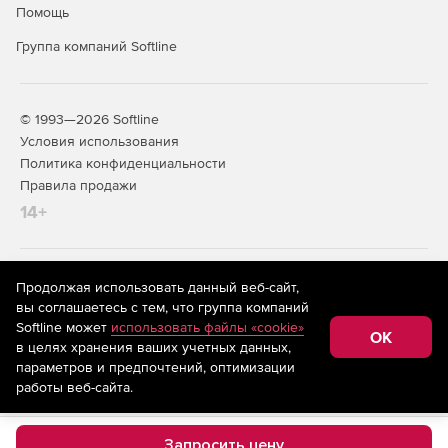
Помощь
Группа компаний Softline
© 1993—2026 Softline
Условия использования
Политика конфиденциальности
Правила продажи
14+
На информационном ресурсе store.softline.ru применяются
Продолжая использовать данный веб-сайт,
рекомендательные технологии
(информационные технологии
вы соглашаетесь с тем, что группа компаний
предоставления информации на основе сбора,
Softline может
использовать файлы «cookie»
систематизации и анализа сведений, относящихся к
OK
в целях хранения ваших учетных данных,
предпочтениям пользователей сети «Интернет»,
находящихся на территории Российской Федерации)
параметров и предпочтений, оптимизации
работы веб-сайта.
Запросить цену