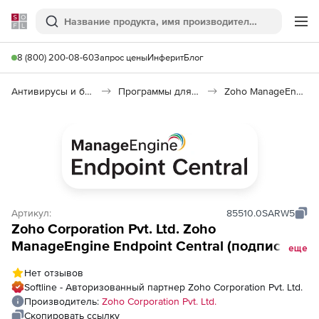
Softline
Поиск
Ме
8 (800) 200-08-60
Запрос цены
Инферит
Блог
Антивирусы и безопасность
Программы для защиты информации
Zoho ManageEngine Endpoint Central
Артикул:
85510.0SARW5
Zoho Corporation Pvt. Ltd. Zoho
ManageEngine Endpoint Central (подписка
еще
Addons Model Anti-Ransomware Addon
Нет отзывов
Annual), fee for 1000 Workstations
Softline - Авторизованный партнер Zoho Corporation Pvt. Ltd.
Производитель:
Zoho Corporation Pvt. Ltd.
Скопировать ссылку