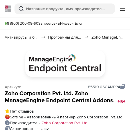
Softline
Поиск
Ме
8 (800) 200-08-60
Запрос цены
Инферит
Блог
Антивирусы и безопасность
Программы для защиты информации
Zoho ManageEngine Endpoint Central
Артикул:
85510.0SCAMPP4
Zoho Corporation Pvt. Ltd. Zoho
ManageEngine Endpoint Central Addons
еще
(годовая подписка Cloud Annual Malware
Нет отзывов
Protection Addon), fee for 500 Workstations
Softline - Авторизованный партнер Zoho Corporation Pvt. Ltd.
Производитель:
Zoho Corporation Pvt. Ltd.
Скопировать ссылку