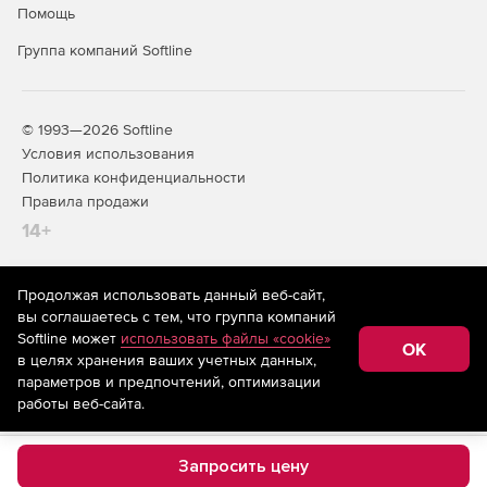
Помощь
Группа компаний Softline
© 1993—2026 Softline
Условия использования
Политика конфиденциальности
Правила продажи
14+
Продолжая использовать данный веб-сайт,
На информационном ресурсе store.softline.ru применяются
вы соглашаетесь с тем, что группа компаний
рекомендательные технологии
(информационные технологии
Softline может
использовать файлы «cookie»
предоставления информации на основе сбора,
OK
в целях хранения ваших учетных данных,
систематизации и анализа сведений, относящихся к
предпочтениям пользователей сети «Интернет»,
параметров и предпочтений, оптимизации
находящихся на территории Российской Федерации)
работы веб-сайта.
Запросить цену