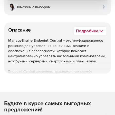
Поможем с выбором
Описание
Подробнее
ManageEngine Endpoint Central
– это унифицированное
решение для управления конечными точками и
обеспечения безопасности, которое помогает
централизованно управлять настольными компьютерами,
ноутбуками, серверами, смартфонами и планшетами.
Endpoint Central дополняет традиционную службу
управления рабочими столами, предлагая больше
возможностей и возможностей настройки. Можно
автоматизировать обычные процедуры управления
конечными точками, такие как установка исправлений,
развертывание программного обеспечения, создание
Будьте в курсе самых выгодных
образов и развертывание ОС. Кроме того,решение
позволяет управлять активами и лицензиями на ПО,
предложений!
отслеживать статистику использования ПО, управлять