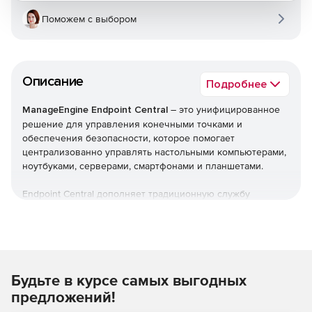
Поможем с выбором
Описание
Подробнее
ManageEngine Endpoint Central
– это унифицированное
решение для управления конечными точками и
обеспечения безопасности, которое помогает
централизованно управлять настольными компьютерами,
ноутбуками, серверами, смартфонами и планшетами.
Endpoint Central дополняет традиционную службу
управления рабочими столами, предлагая больше
возможностей и возможностей настройки. Можно
автоматизировать обычные процедуры управления
конечными точками, такие как установка исправлений,
развертывание программного обеспечения, создание
Будьте в курсе самых выгодных
образов и развертывание ОС. Кроме того,решение
позволяет управлять активами и лицензиями на ПО,
предложений!
отслеживать статистику использования ПО, управлять