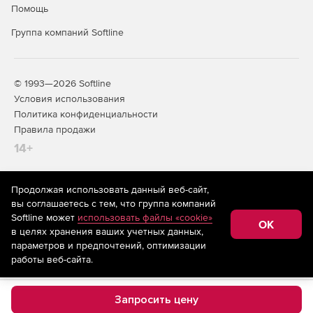
Помощь
Группа компаний Softline
© 1993—2026 Softline
Условия использования
Политика конфиденциальности
Правила продажи
14+
Продолжая использовать данный веб-сайт,
На информационном ресурсе store.softline.ru применяются
вы соглашаетесь с тем, что группа компаний
рекомендательные технологии
(информационные технологии
Softline может
использовать файлы «cookie»
предоставления информации на основе сбора,
OK
в целях хранения ваших учетных данных,
систематизации и анализа сведений, относящихся к
предпочтениям пользователей сети «Интернет»,
параметров и предпочтений, оптимизации
находящихся на территории Российской Федерации)
работы веб-сайта.
Запросить цену