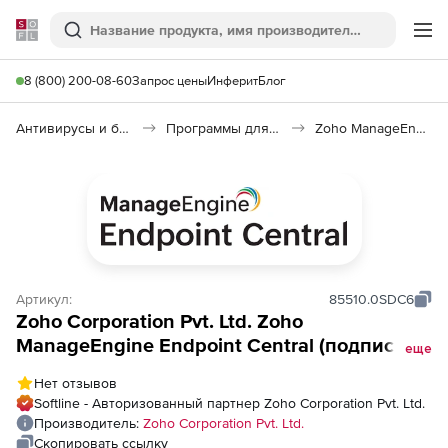
Softline
Поиск
Ме
8 (800) 200-08-60
Запрос цены
Инферит
Блог
Антивирусы и безопасность
Программы для защиты информации
Zoho ManageEngine Endpoint Central
Артикул:
85510.0SDC6
Zoho Corporation Pvt. Ltd. Zoho
ManageEngine Endpoint Central (подписка
еще
Model Device Control Addon Annual), fee for
Нет отзывов
5000 Workstations
Softline - Авторизованный партнер Zoho Corporation Pvt. Ltd.
Производитель:
Zoho Corporation Pvt. Ltd.
Скопировать ссылку