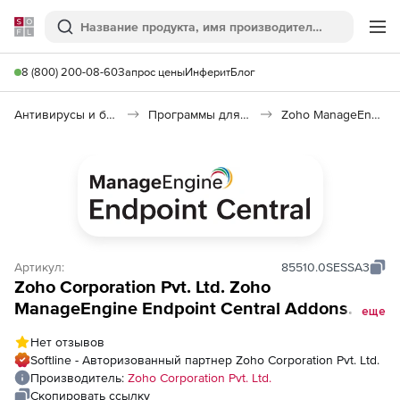
Softline
Поиск
Ме
8 (800) 200-08-60
Запрос цены
Инферит
Блог
Антивирусы и безопасность
Программы для защиты информации
Zoho ManageEngine Endpoint Central
Артикул:
85510.0SESSA3
Zoho Corporation Pvt. Ltd. Zoho
ManageEngine Endpoint Central Addons
еще
(годовая подписка Cloud Annual Endpoint
Нет отзывов
Security Addon), fee for 50 Servers and
Softline - Авторизованный партнер Zoho Corporation Pvt. Ltd.
Single User License (Old Customers)
Производитель:
Zoho Corporation Pvt. Ltd.
Скопировать ссылку