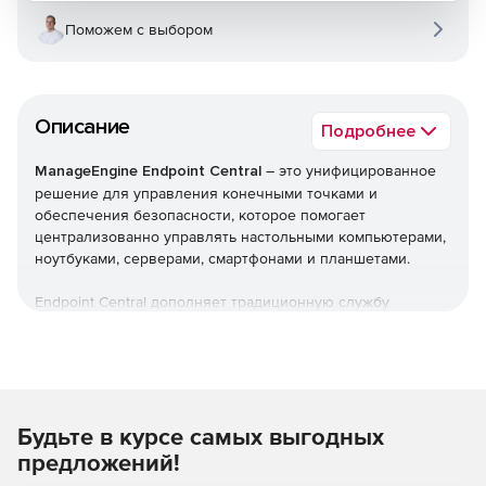
Поможем с выбором
Описание
Подробнее
ManageEngine Endpoint Central
– это унифицированное
решение для управления конечными точками и
обеспечения безопасности, которое помогает
централизованно управлять настольными компьютерами,
ноутбуками, серверами, смартфонами и планшетами.
Endpoint Central дополняет традиционную службу
управления рабочими столами, предлагая больше
возможностей и возможностей настройки. Можно
автоматизировать обычные процедуры управления
конечными точками, такие как установка исправлений,
развертывание программного обеспечения, создание
Будьте в курсе самых выгодных
образов и развертывание ОС. Кроме того,решение
позволяет управлять активами и лицензиями на ПО,
предложений!
отслеживать статистику использования ПО, управлять