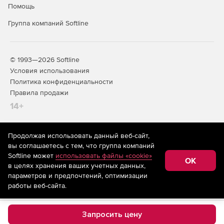
Помощь
Группа компаний Softline
© 1993—2026 Softline
Условия использования
Политика конфиденциальности
Правила продажи
14+
Продолжая использовать данный веб-сайт,
На информационном ресурсе store.softline.ru применяются
вы соглашаетесь с тем, что группа компаний
рекомендательные технологии
(информационные технологии
Softline может
использовать файлы «cookie»
предоставления информации на основе сбора,
OK
в целях хранения ваших учетных данных,
систематизации и анализа сведений, относящихся к
предпочтениям пользователей сети «Интернет»,
параметров и предпочтений, оптимизации
находящихся на территории Российской Федерации)
работы веб-сайта.
Запросить цену