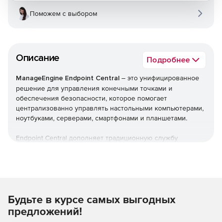
Поможем с выбором
Описание
Подробнее
ManageEngine Endpoint Central
– это унифицированное
решение для управления конечными точками и
обеспечения безопасности, которое помогает
централизованно управлять настольными компьютерами,
ноутбуками, серверами, смартфонами и планшетами.
Endpoint Central дополняет традиционную службу
управления рабочими столами, предлагая больше
возможностей и возможностей настройки. Можно
автоматизировать обычные процедуры управления
конечными точками, такие как установка исправлений,
развертывание программного обеспечения, создание
Будьте в курсе самых выгодных
образов и развертывание ОС. Кроме того,решение
позволяет управлять активами и лицензиями на ПО,
предложений!
отслеживать статистику использования ПО, управлять