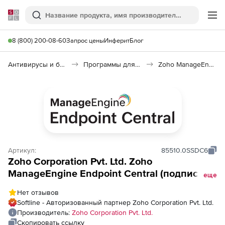
Softline
Поиск
Ме
8 (800) 200-08-60
Запрос цены
Инферит
Блог
Антивирусы и безопасность
Программы для защиты информации
Zoho ManageEngine Endpoint Central
Артикул:
85510.0SSDC6
Zoho Corporation Pvt. Ltd. Zoho
ManageEngine Endpoint Central (подписка
еще
Addons Model Device Control Annual), fee for
Нет отзывов
500 Servers and Single User License
Softline - Авторизованный партнер Zoho Corporation Pvt. Ltd.
Производитель:
Zoho Corporation Pvt. Ltd.
Скопировать ссылку