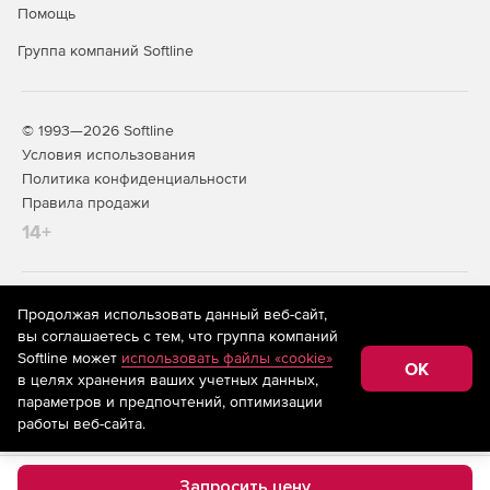
Помощь
Группа компаний Softline
© 1993—2026 Softline
Условия использования
Политика конфиденциальности
Правила продажи
14+
На информационном ресурсе store.softline.ru применяются
Продолжая использовать данный веб-сайт,
рекомендательные технологии
(информационные технологии
вы соглашаетесь с тем, что группа компаний
предоставления информации на основе сбора,
Softline может
использовать файлы «cookie»
систематизации и анализа сведений, относящихся к
OK
в целях хранения ваших учетных данных,
предпочтениям пользователей сети «Интернет»,
находящихся на территории Российской Федерации)
параметров и предпочтений, оптимизации
работы веб-сайта.
Запросить цену