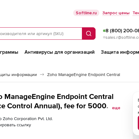
Softline.ru
Запрос цены
Те
8 (800) 200-0
Поиск
sales.r@softline.
ограммы
Антивирусы для организаций
Защита информ
ащиты информации
Zoho ManageEngine Endpoint Central
ho ManageEngine Endpoint Central
 Control Annual), fee for 5000
еще
e
 Zoho Corporation Pvt. Ltd.
ировать ссылку