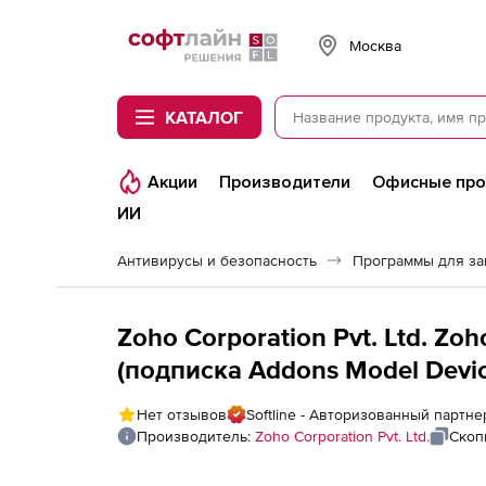
Softline
Москва
КАТАЛОГ
Акции
Производители
Офисные пр
ИИ
Антивирусы и безопасность
Программы для з
Zoho Corporation Pvt. Ltd. Zo
(подписка Addons Model Device
Servers and Single User Licens
Нет отзывов
Softline - Авторизованный партнер
Производитель:
Zoho Corporation Pvt. Ltd.
Скоп