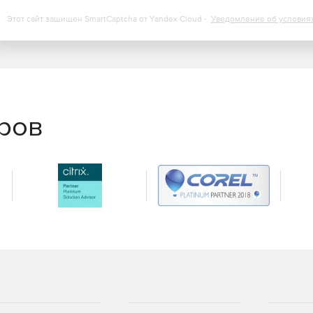
Этот сайт защищен SmartCaptcha от Yandex Cloud -
Уведомление об условия
еров