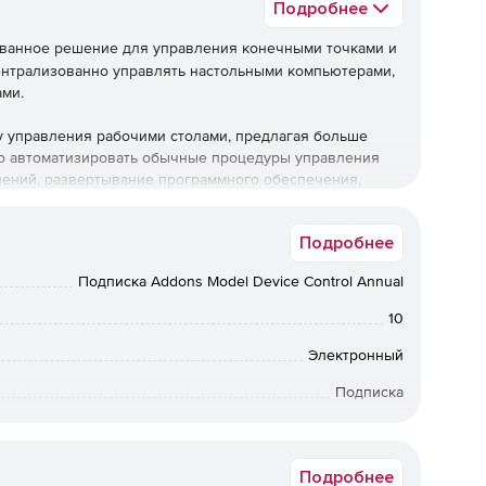
Подробнее
ованное решение для управления конечными точками и
ентрализованно управлять настольными компьютерами,
ами.
бу управления рабочими столами, предлагая больше
о автоматизировать обычные процедуры управления
влений, развертывание программного обеспечения,
ого,решение позволяет управлять активами и
ользования ПО, управлять использованием USB-
Подробнее
толы.
Подписка Addons Model Device Control Annual
жные возможности управления, но также предлагает ряд
грамм-вымогателей, предотвращение потери данных,
10
ность браузера, управление уязвимостями и управление
Электронный
Подписка
Central поддерживает операционные системы Windows,
ми устройствами для развертывания профилей и
12 мес.
 учетных записей электронной почты и т. д. Программа
у приложений, использование камеры, браузер. Также
Подробнее
ступа, удаленную блокировку / очистку и т. д.