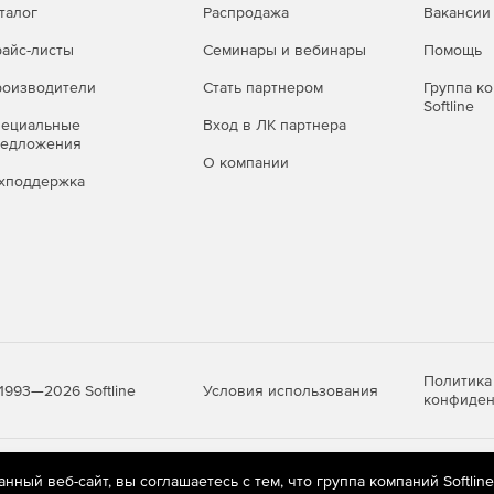
талог
Распродажа
Вакансии
айс-листы
Семинары и вебинары
Помощь
оизводители
Стать партнером
Группа к
Softline
пециальные
Вход в ЛК партнера
редложения
О компании
хподдержка
Политика
Условия использования
1993—2026 Softline
конфиден
яются
рекомендательные технологии
(информационные технологии п
ный веб-сайт, вы соглашаетесь с тем, что группа компаний Softlin