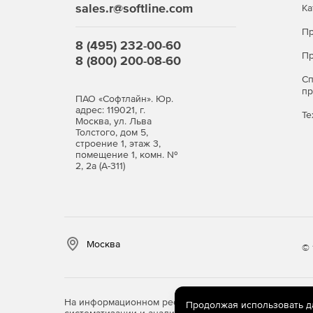
sales.r@softline.com
Ка
Пр
8 (495) 232-00-60
Пр
8 (800) 200-08-60
С
п
ПАО «Софтлайн». Юр.
адрес: 119021, г.
Те
Москва, ул. Льва
Толстого, дом 5,
строение 1, этаж 3,
помещение 1, комн. №
2, 2а (А-311)
Москва
© 
На информационном ресурсе store.softline.ru примен
Продолжая использовать дан