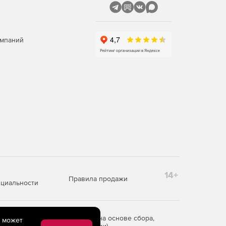
омпаний
14+
Правила продажи
циальности
редоставления информации на основе сбора,
e может