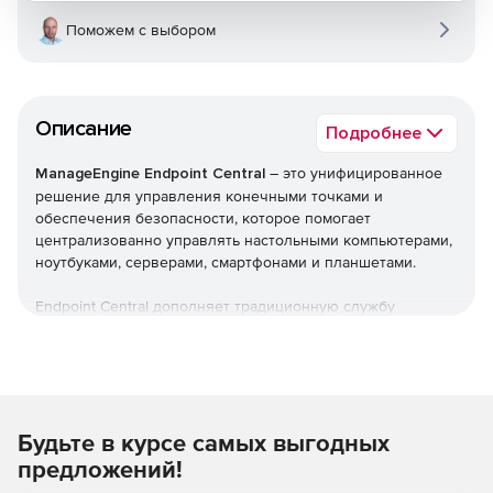
Поможем с выбором
Описание
Подробнее
ManageEngine Endpoint Central
– это унифицированное
решение для управления конечными точками и
обеспечения безопасности, которое помогает
централизованно управлять настольными компьютерами,
ноутбуками, серверами, смартфонами и планшетами.
Endpoint Central дополняет традиционную службу
управления рабочими столами, предлагая больше
возможностей и возможностей настройки. Можно
автоматизировать обычные процедуры управления
конечными точками, такие как установка исправлений,
развертывание программного обеспечения, создание
Будьте в курсе самых выгодных
образов и развертывание ОС. Кроме того,решение
позволяет управлять активами и лицензиями на ПО,
предложений!
отслеживать статистику использования ПО, управлять