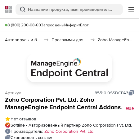
Softline
Поиск
Ме
8 (800) 200-08-60
Запрос цены
Инферит
Блог
Антивирусы и безопасность
Программы для защиты информации
Zoho ManageEngine Endpoint Central
Артикул:
85510.0SSDCPA3
Zoho Corporation Pvt. Ltd. Zoho
ManageEngine Endpoint Central Addons
еще
(годовая подписка Cloud Annual Device
Нет отзывов
Control Addon), for 50 Servers and Single
Softline - Авторизованный партнер Zoho Corporation Pvt. Ltd.
User License
Производитель:
Zoho Corporation Pvt. Ltd.
Скопировать ссылку