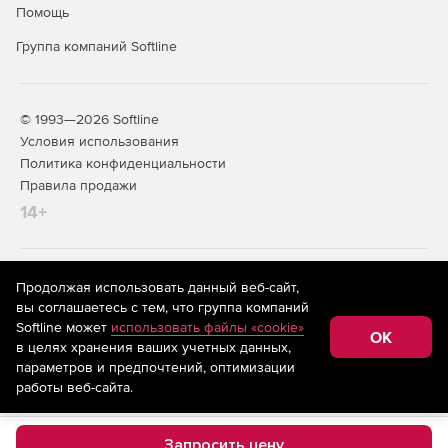
Помощь
Группа компаний Softline
© 1993—2026 Softline
Условия использования
Политика конфиденциальности
Правила продажи
14+
На информационном ресурсе store.softline.ru применяются
Продолжая использовать данный веб-сайт,
рекомендательные технологии
(информационные технологии
вы соглашаетесь с тем, что группа компаний
предоставления информации на основе сбора,
Softline может
использовать файлы «cookie»
систематизации и анализа сведений, относящихся к
OK
в целях хранения ваших учетных данных,
предпочтениям пользователей сети «Интернет»,
находящихся на территории Российской Федерации)
параметров и предпочтений, оптимизации
работы веб-сайта.
Запросить цену