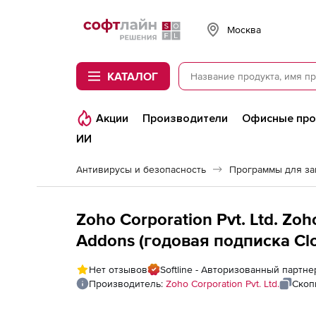
Softline
Москва
КАТАЛОГ
Акции
Производители
Офисные пр
ИИ
Антивирусы и безопасность
Программы для з
Zoho Corporation Pvt. Ltd. Zo
Addons (годовая подписка Clo
fee for 100 Servers and Single 
Нет отзывов
Softline - Авторизованный партнер
Производитель:
Zoho Corporation Pvt. Ltd.
Скоп