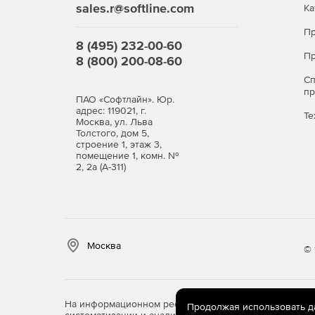
sales.r@softline.com
Ка
Пр
8 (495) 232-00-60
Пр
8 (800) 200-08-60
С
п
ПАО «Софтлайн». Юр.
адрес: 119021, г.
Те
Москва, ул. Льва
Толстого, дом 5,
строение 1, этаж 3,
помещение 1, комн. №
2, 2а (А-311)
Москва
© 
На информационном ресурсе store.softline.ru примен
Продолжая использовать дан