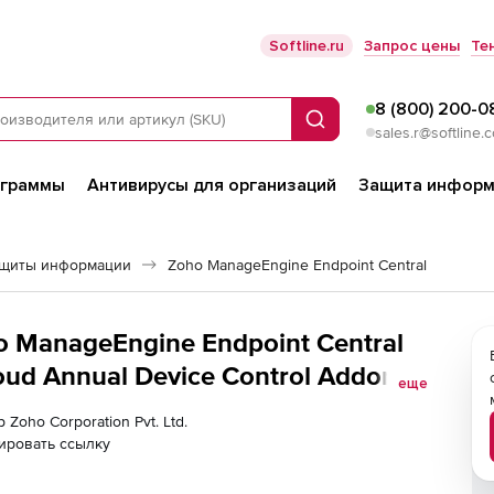
Softline.ru
Запрос цены
Те
8 (800) 200-0
Поиск
sales.r@softline.
ограммы
Антивирусы для организаций
Защита информ
ащиты информации
Zoho ManageEngine Endpoint Central
ho ManageEngine Endpoint Central
ud Annual Device Control Addon),
еще
User License
 Zoho Corporation Pvt. Ltd.
ировать ссылку