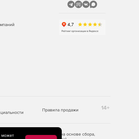
омпаний
14+
Правила продажи
циальности
редоставления информации на основе сбора,
e может