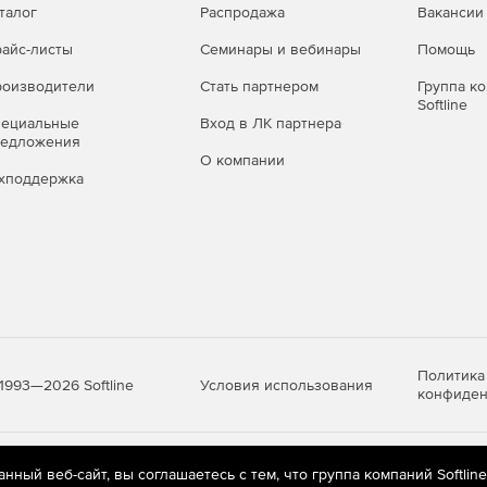
талог
Распродажа
Вакансии
айс-листы
Семинары и вебинары
Помощь
оизводители
Стать партнером
Группа к
Softline
пециальные
Вход в ЛК партнера
редложения
О компании
хподдержка
Политика
Условия использования
1993—2026 Softline
конфиден
яются
рекомендательные технологии
(информационные технологии п
ный веб-сайт, вы соглашаетесь с тем, что группа компаний Softlin