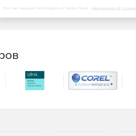
Этот сайт защищен SmartCaptcha от Yandex Cloud -
Уведомление об условия
еров