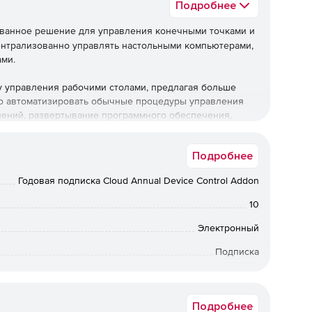
Подробнее
ованное решение для управления конечными точками и
ентрализованно управлять настольными компьютерами,
ами.
бу управления рабочими столами, предлагая больше
о автоматизировать обычные процедуры управления
влений, развертывание программного обеспечения,
ого,решение позволяет управлять активами и
ользования ПО, управлять использованием USB-
Подробнее
толы.
Годовая подписка Cloud Annual Device Control Addon
жные возможности управления, но также предлагает ряд
грамм-вымогателей, предотвращение потери данных,
10
ность браузера, управление уязвимостями и управление
Электронный
Подписка
Central поддерживает операционные системы Windows,
ми устройствами для развертывания профилей и
12 мес.
 учетных записей электронной почты и т. д. Программа
у приложений, использование камеры, браузер. Также
Подробнее
ступа, удаленную блокировку / очистку и т. д.