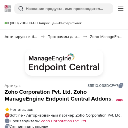
Softline
Поиск
Ме
8 (800) 200-08-60
Запрос цены
Инферит
Блог
Антивирусы и безопасность
Программы для защиты информации
Zoho ManageEngine Endpoint Central
Артикул:
85510.0SSDCPA7
Zoho Corporation Pvt. Ltd. Zoho
ManageEngine Endpoint Central Addons
еще
(годовая подписка Cloud Annual Device
Нет отзывов
Control Addon), fee for 1000 Servers and
Softline - Авторизованный партнер Zoho Corporation Pvt. Ltd.
Single User License
Производитель:
Zoho Corporation Pvt. Ltd.
Скопировать ссылку