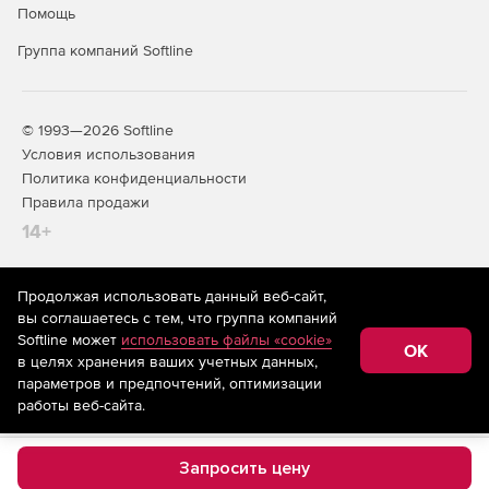
Помощь
Группа компаний Softline
© 1993—2026 Softline
Условия использования
Политика конфиденциальности
Правила продажи
14+
Продолжая использовать данный веб-сайт,
На информационном ресурсе store.softline.ru применяются
вы соглашаетесь с тем, что группа компаний
рекомендательные технологии
(информационные технологии
Softline может
использовать файлы «cookie»
предоставления информации на основе сбора,
OK
в целях хранения ваших учетных данных,
систематизации и анализа сведений, относящихся к
предпочтениям пользователей сети «Интернет»,
параметров и предпочтений, оптимизации
находящихся на территории Российской Федерации)
работы веб-сайта.
Запросить цену