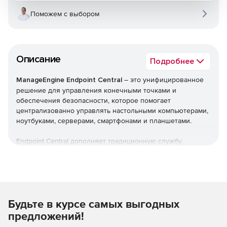
Поможем с выбором
Описание
Подробнее
ManageEngine Endpoint Central
– это унифицированное
решение для управления конечными точками и
обеспечения безопасности, которое помогает
централизованно управлять настольными компьютерами,
ноутбуками, серверами, смартфонами и планшетами.
Endpoint Central дополняет традиционную службу
управления рабочими столами, предлагая больше
возможностей и возможностей настройки. Можно
автоматизировать обычные процедуры управления
конечными точками, такие как установка исправлений,
развертывание программного обеспечения, создание
Будьте в курсе самых выгодных
образов и развертывание ОС. Кроме того,решение
позволяет управлять активами и лицензиями на ПО,
предложений!
отслеживать статистику использования ПО, управлять