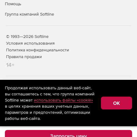
Помощь
Группа компаний Softline
© 1993—2026 Softline
Условия использования
Политика конфиденциальности
Правила продажи
14+
На информационном ресурсе store.softline.ru применяются
Продолжая использовать данный веб-сайт,
рекомендательные технологии
(информационные технологии
вы соглашаетесь с тем, что группа компаний
предоставления информации на основе сбора,
Softline может
использовать файлы «cookie»
систематизации и анализа сведений, относящихся к
OK
в целях хранения ваших учетных данных,
предпочтениям пользователей сети «Интернет»,
находящихся на территории Российской Федерации)
параметров и предпочтений, оптимизации
работы веб-сайта.
Запросить цену