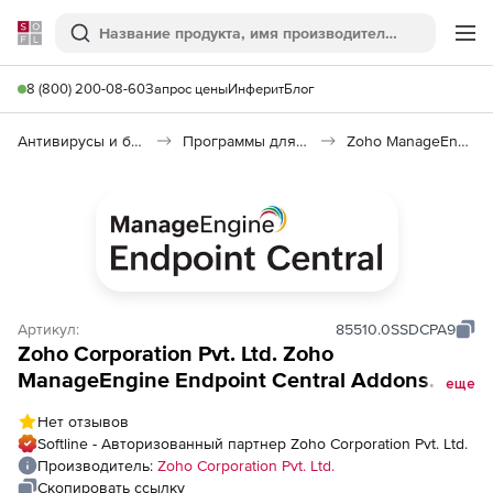
Softline
Поиск
Ме
8 (800) 200-08-60
Запрос цены
Инферит
Блог
Антивирусы и безопасность
Программы для защиты информации
Zoho ManageEngine Endpoint Central
Артикул:
85510.0SSDCPA9
Zoho Corporation Pvt. Ltd. Zoho
ManageEngine Endpoint Central Addons
еще
(годовая подписка Cloud Annual Device
Нет отзывов
Control Addon), fee for 5000 Servers and
Softline - Авторизованный партнер Zoho Corporation Pvt. Ltd.
Single User License
Производитель:
Zoho Corporation Pvt. Ltd.
Скопировать ссылку