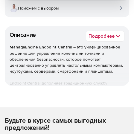
Поможем с выбором
Описание
Подробнее
ManageEngine Endpoint Central
– это унифицированное
решение для управления конечными точками и
обеспечения безопасности, которое помогает
централизованно управлять настольными компьютерами,
ноутбуками, серверами, смартфонами и планшетами.
Endpoint Central дополняет традиционную службу
управления рабочими столами, предлагая больше
возможностей и возможностей настройки. Можно
автоматизировать обычные процедуры управления
конечными точками, такие как установка исправлений,
развертывание программного обеспечения, создание
Будьте в курсе самых выгодных
образов и развертывание ОС. Кроме того,решение
позволяет управлять активами и лицензиями на ПО,
предложений!
отслеживать статистику использования ПО, управлять